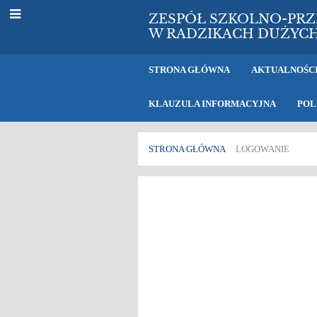
ZESPÓŁ SZKOLNO-PR
W RADZIKACH DUŻYC
STRONA GŁÓWNA
AKTUALNOŚC
KLAUZULA INFORMACYJNA
POL
STRONA GŁÓWNA
LOGOWANIE
Logowanie