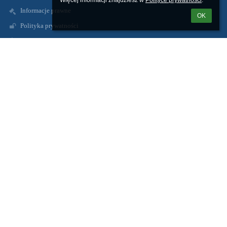
Więcej informacji znajdziesz w 
Polityce prywatności
.
Informacje prawne
OK
Polityka prywatności
Metryczka
Mapa strony
O nas
Kontakt
Aktualności
Kontakty
Zespół Szkolno-Przedszkolny w Radzikach Dużych
spradzikiduze@wapielsk.pl
zspradziki@gmail.com
56 4938231
Radziki Duże
87-337 Wąpielsk
Poland