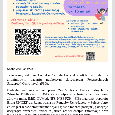
Szanowni Państwo,
zapraszamy rodziców i opiekunów dzieci w wieku 0–6 lat do udziału w
anonimowym badaniu naukowym dotyczącym Powszechnych
Szczepień Ochronnych (PSO).
Badanie realizowane jest przez Zespół Nauk Behawioralnych w
Zdrowiu Publicznym BOND we współpracy z instytucjami ochrony
zdrowia (m.in. IMiD, GUMed, NFZ, NIZP PZH – PIB) oraz przy wsparciu
Biura UNICEF ds. Reagowania na Potrzeby Uchodźców w Polsce. Jego
celem jest lepsze zrozumienie, w jaki sposób rodzice podejmują decyzje
dotyczące szczepień dzieci, z jakich źródeł czerpią informacje oraz
jakie wątpliwości lub potrzeby pojawiają się w tym procesie.