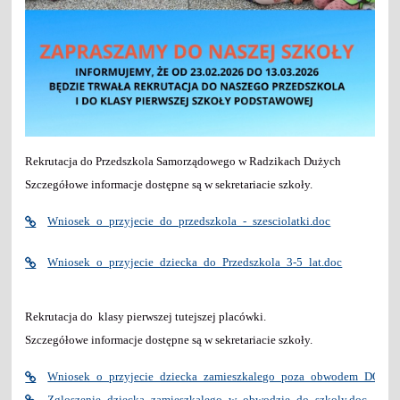
Rekrutacja do Przedszkola Samorządowego w Radzikach Dużych
Szczegółowe informacje dostępne są w sekretariacie szkoły.
Wniosek_o_przyjecie_do_przedszkola_-_szesciolatki.doc
Wniosek_o_przyjecie_dziecka_do_Przedszkola_3-5_lat.doc
Rekrutacja do klasy pierwszej tutejszej placówki.
Szczegółowe informacje dostępne są w sekretariacie szkoły.
Wniosek_o_przyjecie_dziecka_zamieszkalego_poza_obwodem_DO_K
Zgloszenie_dziecka_zamieszkalego_w_obwodzie_do_szkoly.doc