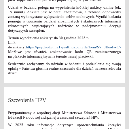
Udział w badaniu polega na wypełnieniu krótkiej ankiety online (ok.
15 minut). Ankieta jest w pełni anonimowa, a zebrane odpowiedzi
zostaną wykorzystane wyłącznie do celów naukowych. Wyniki badania
pomogą w tworzeniu bardziej zrozumiałych i skutecznych informacji
zdrowotnych wspierających rodziców w podejmowaniu decyzji
dotyczących szczepień.
Termin wypełnienia ankiety:
do 30 grudnia 2025 r.
Link
do ankiety:
https://psychodpt.fra1.qualtrics.com/jfe/form/SV_0HeoFwCWh
Możliwe jest również zeskanowanie kodu QR zamieszczonego
na plakacie informacyjnym na terenie naszej placówki.
Serdecznie zachęcamy do udziału w badaniu i podzielenia się swoją
opinią – Państwa głos ma realne znaczenie dla działań na rzecz zdrowia
dzieci.
Szczepienia HPV
Przypominamy o wspólnej akcji Ministerstwa Zdrowia i Ministerstwa
Edukacji Narodowej związanej z zasadami szczepień HPV.
W 2025 roku informacje dotyczące upowszechniania korzyści