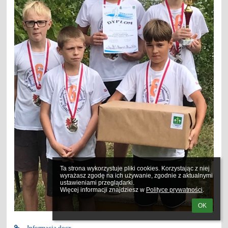
Ta strona wykorzystuje pliki cookies. Korzystając z niej 
wyrażasz zgodę na ich używanie, zgodnie z aktualnymi 
ustawieniami przeglądarki.

Więcej informacji znajdziesz w 
Polityce prywatności
.
OK
Informacja.docx