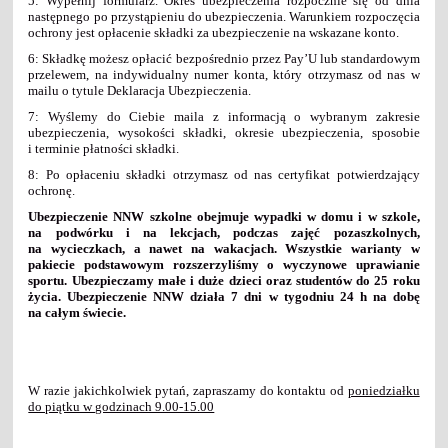
5: Wypełnij formularz. Okres ubezpieczenia rozpocznie się od dnia
następnego po przystąpieniu do ubezpieczenia. Warunkiem rozpoczęcia
ochrony jest opłacenie składki za ubezpieczenie na wskazane konto.
6: Składkę możesz opłacić bezpośrednio przez Pay’U lub standardowym
przelewem, na indywidualny numer konta, który otrzymasz od nas w
mailu o tytule Deklaracja Ubezpieczenia.
7: Wyślemy do Ciebie maila z informacją o wybranym zakresie
ubezpieczenia, wysokości składki, okresie ubezpieczenia, sposobie
i terminie płatności składki.
8: Po opłaceniu składki otrzymasz od nas certyfikat potwierdzający
ochronę.
Ubezpieczenie NNW szkolne obejmuje wypadki w domu i w szkole,
na podwórku i na lekcjach, podczas zajęć pozaszkolnych,
na wycieczkach, a nawet na wakacjach. Wszystkie warianty w
pakiecie podstawowym rozszerzyliśmy o wyczynowe uprawianie
sportu. Ubezpieczamy małe i duże dzieci oraz studentów do 25 roku
życia. Ubezpieczenie NNW działa 7 dni w tygodniu 24 h na dobę
na całym świecie.
W razie jakichkolwiek pytań, zapraszamy do kontaktu od
poniedziałku
do piątku w godzinach 9.00-15.00