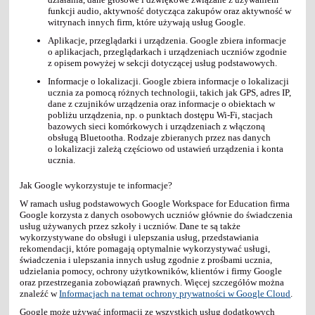
funkcji audio, aktywność dotycząca zakupów oraz aktywność w
witrynach innych firm, które używają usług Google.
Aplikacje, przeglądarki i urządzenia. Google zbiera informacje
o aplikacjach, przeglądarkach i urządzeniach uczniów zgodnie
z opisem powyżej w sekcji dotyczącej usług podstawowych.
Informacje o lokalizacji. Google zbiera informacje o lokalizacji
ucznia za pomocą różnych technologii, takich jak GPS, adres IP,
dane z czujników urządzenia oraz informacje o obiektach w
pobliżu urządzenia, np. o punktach dostępu Wi-Fi, stacjach
bazowych sieci komórkowych i urządzeniach z włączoną
obsługą Bluetootha. Rodzaje zbieranych przez nas danych
o lokalizacji zależą częściowo od ustawień urządzenia i konta
ucznia.
Jak Google wykorzystuje te informacje?
W ramach usług podstawowych Google Workspace for Education firma
Google korzysta z danych osobowych uczniów głównie do świadczenia
usług używanych przez szkoły i uczniów. Dane te są także
wykorzystywane do obsługi i ulepszania usług, przedstawiania
rekomendacji, które pomagają optymalnie wykorzystywać usługi,
świadczenia i ulepszania innych usług zgodnie z prośbami ucznia,
udzielania pomocy, ochrony użytkowników, klientów i firmy Google
oraz przestrzegania zobowiązań prawnych. Więcej szczegółów można
znaleźć w
Informacjach na temat ochrony prywatności w Google Cloud
.
Google może używać informacji ze wszystkich usług dodatkowych