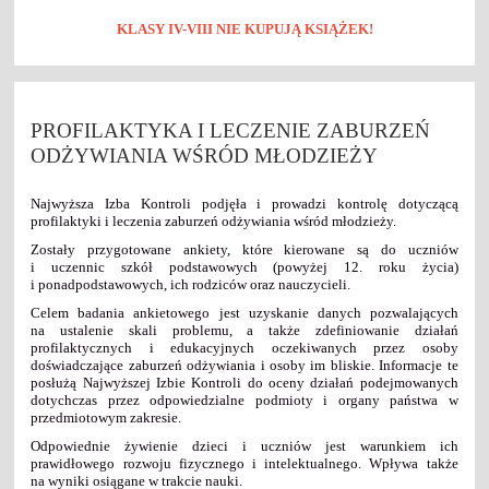
KLASY IV-VIII NIE KUPUJĄ KSIĄŻEK!
PROFILAKTYKA I LECZENIE ZABURZEŃ
ODŻYWIANIA WŚRÓD MŁODZIEŻY
Najwyższa Izba Kontroli podjęła i prowadzi kontrolę dotyczącą
profilaktyki i leczenia zaburzeń odżywiania wśród młodzieży.
Zostały przygotowane ankiety, które kierowane są do uczniów
i uczennic szkół podstawowych (powyżej 12. roku życia)
i ponadpodstawowych, ich rodziców oraz nauczycieli.
Celem badania ankietowego jest uzyskanie danych pozwalających
na ustalenie skali problemu, a także zdefiniowanie działań
profilaktycznych i edukacyjnych oczekiwanych przez osoby
doświadczające zaburzeń odżywiania i osoby im bliskie. Informacje te
posłużą Najwyższej Izbie Kontroli do oceny działań podejmowanych
dotychczas przez odpowiedzialne podmioty i organy państwa w
przedmiotowym zakresie.
Odpowiednie żywienie dzieci i uczniów jest warunkiem ich
prawidłowego rozwoju fizycznego i intelektualnego. Wpływa także
na wyniki osiągane w trakcie nauki.