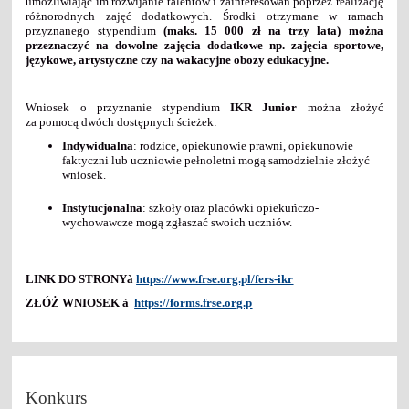
umożliwiając im rozwijanie talentów i zainteresowań poprzez realizację
różnorodnych zajęć dodatkowych. Środki otrzymane w ramach
przyznanego stypendium
(maks. 15 000 zł na trzy lata) można
przeznaczyć na dowolne zajęcia dodatkowe np. zajęcia sportowe,
językowe, artystyczne czy na wakacyjne obozy edukacyjne.
Wniosek o przyznanie stypendium
IKR Junior
można złożyć
za pomocą dwóch dostępnych ścieżek:
Indywidualna
: rodzice, opiekunowie prawni, opiekunowie
faktyczni lub uczniowie pełnoletni mogą samodzielnie złożyć
wniosek.
Instytucjonalna
: szkoły oraz placówki opiekuńczo-
wychowawcze mogą zgłaszać swoich uczniów.
LINK DO STRONY
à
https://www.frse.org.pl/fers-ikr
ZŁÓŻ WNIOSEK
à
https://forms.frse.org.p
Konkurs