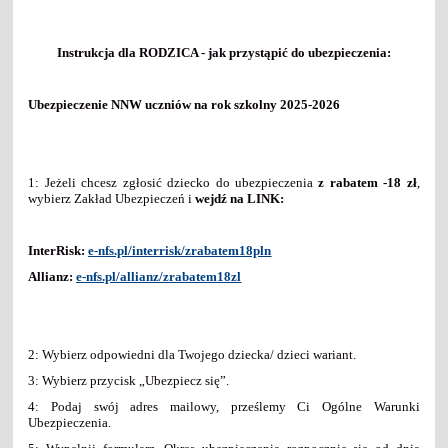
Instrukcja dla RODZICA - jak przystąpić do ubezpieczenia:
Ubezpieczenie NNW uczniów na rok szkolny 2025-2026
1: Jeżeli chcesz zgłosić dziecko do ubezpieczenia
z rabatem -18 zł
,
wybierz Zakład Ubezpieczeń i
wejdź na LINK:
InterRisk:
e-nfs.pl/interrisk/zrabatem18pln
Allianz:
e-nfs.pl/allianz/zrabatem18zl
2: Wybierz odpowiedni dla Twojego dziecka/ dzieci wariant.
3: Wybierz przycisk „Ubezpiecz się”.
4: Podaj swój adres mailowy, prześlemy Ci Ogólne Warunki
Ubezpieczenia.