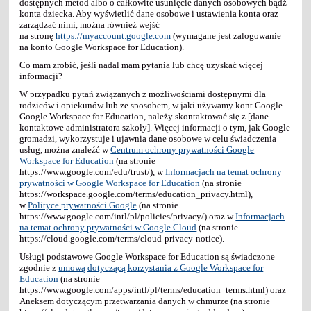
dostępnych metod albo o całkowite usunięcie danych osobowych bądź
konta dziecka. Aby wyświetlić dane osobowe i ustawienia konta oraz
zarządzać nimi, można również wejść
na stronę
https://myaccount.google.com
(wymagane jest zalogowanie
na konto Google Workspace for Education).
Co mam zrobić, jeśli nadal mam pytania lub chcę uzyskać więcej
informacji?
W przypadku pytań związanych z możliwościami dostępnymi dla
rodziców i opiekunów lub ze sposobem, w jaki używamy kont Google
Google Workspace for Education, należy skontaktować się z [dane
kontaktowe administratora szkoły]. Więcej informacji o tym, jak Google
gromadzi, wykorzystuje i ujawnia dane osobowe w celu świadczenia
usług, można znaleźć w
Centrum ochrony prywatności Google
Workspace for Education
(na stronie
https://www.google.com/edu/trust/), w
Informacjach na temat ochrony
prywatności w Google Workspace for Education
(na stronie
https://workspace.google.com/terms/education_privacy.html),
w
Polityce prywatności Google
(na stronie
https://www.google.com/intl/pl/policies/privacy/) oraz w
Informacjach
na temat ochrony prywatności w Google Cloud
(na stronie
https://cloud.google.com/terms/cloud-privacy-notice).
Usługi podstawowe Google Workspace for Education są świadczone
zgodnie z
umową dotyczącą korzystania z Google Workspace for
Education
(na stronie
https://www.google.com/apps/intl/pl/terms/education_terms.html) oraz
Aneksem dotyczącym przetwarzania danych w chmurze (na stronie