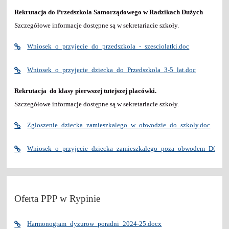
Rekrutacja do Przedszkola Samorządowego w Radzikach Dużych
Szczegółowe informacje dostępne są w sekretariacie szkoły.
Wniosek_o_przyjecie_do_przedszkola_-_szesciolatki.doc
Wniosek_o_przyjecie_dziecka_do_Przedszkola_3-5_lat.doc
Rekrutacja do klasy pierwszej tutejszej placówki.
Szczegółowe informacje dostępne są w sekretariacie szkoły.
Zgloszenie_dziecka_zamieszkalego_w_obwodzie_do_szkoly.doc
Wniosek_o_przyjecie_dziecka_zamieszkalego_poza_obwodem_DO_K
Oferta PPP w Rypinie
Harmonogram_dyzurow_poradni_2024-25.docx