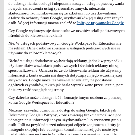
do udostępniania, obsługi i ulepszania naszych usług i opracowywania
nowych, świadczenia usług spersonalizowanych, mierzenia
skuteczności, komunikowania się ze szkołami lub użytkownikami,
a także do ochrony firmy Google, użytkowników jej usług oraz innych
osób. Więcej informacji można znaleźć w
Polityce prywatności Google
.
Czy Google wykorzystuje dane osobowe uczniów szkół podstawowych
i średnich do kierowania reklam?
Nie. W usługach podstawowych Google Workspace for Education nie
ma reklam. Dane osobowe zbierane w usługach podstawowych nie są
używane do celów reklamowych.
Niektóre usługi dodatkowe wyświetlają reklamy, jednak w przypadku
użytkowników w szkołach podstawowych i średnich reklamy nie są
spersonalizowane. Oznacza to, że do kierowania reklam nie używamy
informacji z konta ucznia ani danych dotyczących jego wcześniejszej
aktywności. Google może też wyświetlać reklamy na podstawie
ogólnych czynników, takich jak hasła wyszukiwane przez ucznia, pora
dnia czy treść przeglądanej strony.
Czy dziecko może udostępniać informacje innym osobom za pomocą
konta Google Workspace for Education?
Możemy zezwalać uczniom na dostęp do usług Google, takich jak
Dokumenty Google i Witryny, które zawierają funkcje umożliwiające
udostępnianie informacji innym użytkownikom lub szerszemu gronu
osób. Jeśli na przykład uczeń udostępni zdjęcie znajomemu, który je
następnie skopiuje lub udostępni komuś innemu, zdjęcie może być
nadal widoczne na koncie Google znajomego – nawet po tym, gdy