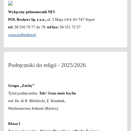
Wyłączny pełnomocnik NFS
POL Brokers Sp. z o.o.,
ul. 3 Maja 14/4, 81-747 Sopot
tel:
58 550 79 77 do 78.
tel/fax:
58 551 72 57
www.polbroker.pl
Podręczniki do religii - 2025/2026
Grupa „Zuchy”
Tytuł podręcznika:
Tak! Jezus mnie kocha
red. Ks. dr K. Mielnicki, E. Kondrak,
Wydawnictwo Jedność (Kielce),
Klasa I