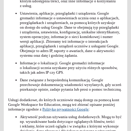
którym udostępnia treści, oraz inne informacje o korzystaniu
z usług.
Ustawienia, aplikacje, przeglądarki i urządzenia. Google
gromadzi informacje o ustawieniach ucznia oraz o aplikacjach,
przeglądarkach i urządzeniach, za pomocą których uzyskuje
on dostęp do usług Google. Dane te obejmują typ przeglądarki
i urządzenia, ustawienia, konfigurację, unikalne identyfikatory,
system operacyjny, informacje o sieci komórkowej i numer
wersji aplikacji. Zbieramy też informacje o interakcjach
aplikacji, przeglądarek i urządzeń uczniów z usługami Google.
Obejmuje to adres IP, raporty o awariach, dane o aktywności
systemu oraz datę i godzinę żądania.
Informacje o lokalizacji. Google gromadzi informacje
o lokalizacji ucznia uzyskane przy użyciu różnych sposobów,
takich jak adres IP czy GPS.
Dane związane z bezpośrednią komunikacją. Google
przechowuje dokumentację wiadomości wysyłanych, gdy uczeń
przekazuje opinie, zadaje pytania lub prosi o pomoc techniczną.
Usługi dodatkowe, do których uczniowie mają dostęp za pomocą kont
Google Workspace for Education, mogą też zbierać opisane poniżej
informacje zgodnie z
Polityką prywatności Google
:
Aktywność podczas używania usług dodatkowych. Mogą to być
np. wyszukiwane hasła dotyczące oglądanych filmów, treści
i reklamy, które uczeń ogląda i w związku z którymi wykonuje
działania, dane głosowe i dźwiękowe związane z używaniem