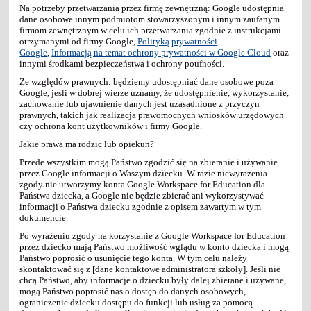
Na potrzeby przetwarzania przez firmę zewnętrzną: Google udostępnia
dane osobowe innym podmiotom stowarzyszonym i innym zaufanym
firmom zewnętrznym w celu ich przetwarzania zgodnie z instrukcjami
otrzymanymi od firmy Google,
Polityką prywatności
Google
,
Informacją na temat ochrony prywatności w Google Cloud
oraz
innymi środkami bezpieczeństwa i ochrony poufności.
Ze względów prawnych: będziemy udostępniać dane osobowe poza
Google, jeśli w dobrej wierze uznamy, że udostępnienie, wykorzystanie,
zachowanie lub ujawnienie danych jest uzasadnione z przyczyn
prawnych, takich jak realizacja prawomocnych wniosków urzędowych
czy ochrona kont użytkowników i firmy Google.
Jakie prawa ma rodzic lub opiekun?
Przede wszystkim mogą Państwo zgodzić się na zbieranie i używanie
przez Google informacji o Waszym dziecku. W razie niewyrażenia
zgody nie utworzymy konta Google Workspace for Education dla
Państwa dziecka, a Google nie będzie zbierać ani wykorzystywać
informacji o Państwa dziecku zgodnie z opisem zawartym w tym
dokumencie.
Po wyrażeniu zgody na korzystanie z Google Workspace for Education
przez dziecko mają Państwo możliwość wglądu w konto dziecka i mogą
Państwo poprosić o usunięcie tego konta. W tym celu należy
skontaktować się z [dane kontaktowe administratora szkoły]. Jeśli nie
chcą Państwo, aby informacje o dziecku były dalej zbierane i używane,
mogą Państwo poprosić nas o dostęp do danych osobowych,
ograniczenie dziecku dostępu do funkcji lub usług za pomocą