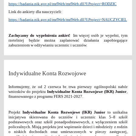
https://badania.nik.gov.pl/mrIWeb/mrIWeb.dll?I.Project=RODZIC
Link do ankiety dla nauczycieli:
https://badania.nik.gov.pl/mrIWeb/mrIWeb.dll?I.Project=NAUCZYCIEL
Zachęcamy do wypełnienia ankiet!
Im więcej osób je wypełni, tym
rzetelniej będzie można zaplanować działania zapobiegające
zaburzeniom w odżywianiu uczennic i uczniów.
Indywidualne Konta Rozwojowe
Informujemy, że od 2 czerwca br. trwa pierwszy ogólnopolski nabór
wniosków do projektu
Indywidualne Konta Rozwojowe (IKR) Junior
,
finansowanego z programu FERS 2021-2027.
Projekt
Indywidualne Konta Rozwojowe (IKR) Junior
to unikalna
inicjatywa skierowana do uczniów i uczennic klas 5–8 szkół
podstawowych oraz szkół ponadpodstawowych, z wyłączeniem szkół
policealnych. Misją projektu jest wspieranie dzieci i młodzieży z rodzin
o niskich dochodach oraz umieszczonych w pieczy zastępczej,