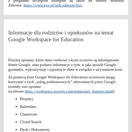
z programu szczepień dostępne są także na stronie Ministra
Zdrowia:
https://www.gov.pl/web/zdrowie/hpv
Informacje dla rodziców i opiekunów na temat
Google Workspace for Education
Poniżej opisano, które dane osobowe z kont uczniów są udostępniane
firmie Google, oraz podano informacje o tym, w jaki sposób Google
gromadzi, wykorzystuje i ujawnia te dane w związku z używaniem kont.
Za pomocą kont Google Workspace for Education uczniowie mogą
korzystać z tych „usług podstawowych” oferowanych przez Google
(zostały one opisane
na stronie
https://workspace.google.com/terms/user_features.html
):
Projekty
Kalendarz
Classroom
Cloud Search
Dysk i Dokumenty