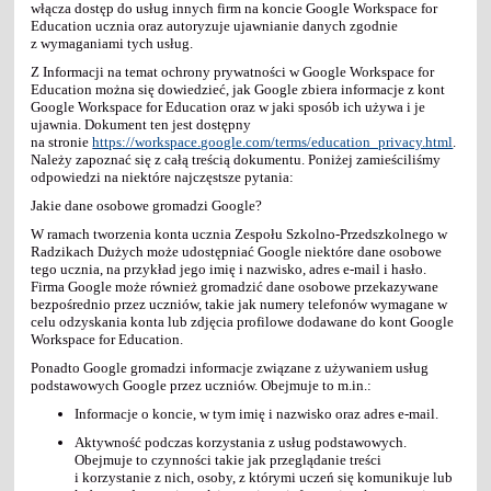
włącza dostęp do usług innych firm na koncie Google Workspace for
Education ucznia oraz autoryzuje ujawnianie danych zgodnie
z wymaganiami tych usług.
Z Informacji na temat ochrony prywatności w Google Workspace for
Education można się dowiedzieć, jak Google zbiera informacje z kont
Google Workspace for Education oraz w jaki sposób ich używa i je
ujawnia. Dokument ten jest dostępny
na stronie
https://workspace.google.com/terms/education_privacy.html
.
Należy zapoznać się z całą treścią dokumentu. Poniżej zamieściliśmy
odpowiedzi na niektóre najczęstsze pytania:
Jakie dane osobowe gromadzi Google?
W ramach tworzenia konta ucznia Zespołu Szkolno-Przedszkolnego w
Radzikach Dużych może udostępniać Google niektóre dane osobowe
tego ucznia, na przykład jego imię i nazwisko, adres e-mail i hasło.
Firma Google może również gromadzić dane osobowe przekazywane
bezpośrednio przez uczniów, takie jak numery telefonów wymagane w
celu odzyskania konta lub zdjęcia profilowe dodawane do kont Google
Workspace for Education.
Ponadto Google gromadzi informacje związane z używaniem usług
podstawowych Google przez uczniów. Obejmuje to m.in.:
Informacje o koncie, w tym imię i nazwisko oraz adres e-mail.
Aktywność podczas korzystania z usług podstawowych.
Obejmuje to czynności takie jak przeglądanie treści
i korzystanie z nich, osoby, z którymi uczeń się komunikuje lub