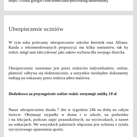
https://cloud.google.com/terms/data-processing-addendum).
Ubezpieczenie uczniów
W tym roku polecamy ubezpieczenie szkolne Interrisk oraz Allianz.
Każda z rekomendowanych propozycji ma kilka wariantów, tak by
rodzic mógł sam zdecydować jaki zakres wybiera dla swojego dziecka.
Ubezpieczenie zawierane jest przez rodziców indywidualnie, online,
płatność odbywa się elektronicznie, a wszystkie niezbędne dokumenty
trafiają na wskazany przez rodzica adres mailowy.
Dodatkowo za przystąpienie online rodzic otrzymuje zniżkę 18 zł.
Nasze ubezpieczenie działa 7 dni w tygodniu 24h na dobę na całym
świecie. Obejmuje wypadki w domu i w szkole, na podwórku
i na lekcjach, podczas zajęć pozaszkolnych, na wycieczkach, a nawet
na wakacjach. We wszystkich pakietach włączona jest ochrona z tytułu
wyczynowego uprawiania sportu.