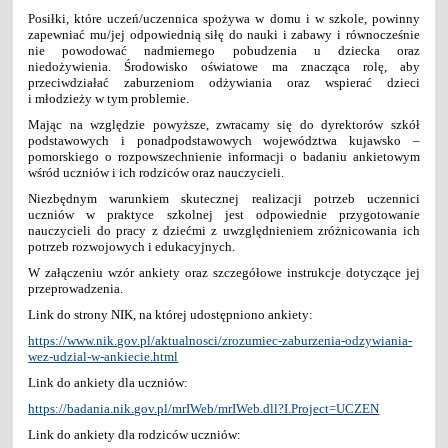
Posiłki, które uczeń/uczennica spożywa w domu i w szkole, powinny
zapewniać mu/jej odpowiednią siłę do nauki i zabawy i równocześnie
nie powodować nadmiernego pobudzenia u dziecka oraz
niedożywienia. Środowisko oświatowe ma znacząca rolę, aby
przeciwdziałać zaburzeniom odżywiania oraz wspierać dzieci
i młodzieży w tym problemie.
Mając na względzie powyższe, zwracamy się do dyrektorów szkół
podstawowych i ponadpodstawowych województwa kujawsko –
pomorskiego o rozpowszechnienie informacji o badaniu ankietowym
wśród uczniów i ich rodziców oraz nauczycieli.
Niezbędnym warunkiem skutecznej realizacji potrzeb uczennici
uczniów w praktyce szkolnej jest odpowiednie przygotowanie
nauczycieli do pracy z dziećmi z uwzględnieniem zróżnicowania ich
potrzeb rozwojowych i edukacyjnych.
W załączeniu wzór ankiety oraz szczegółowe instrukcje dotyczące jej
przeprowadzenia.
Link do strony NIK, na której udostępniono ankiety:
https://www.nik.gov.pl/aktualnosci/zrozumiec-zaburzenia-odzywiania-
wez-udzial-w-ankiecie.html
Link do ankiety dla uczniów:
https://badania.nik.gov.pl/mrIWeb/mrIWeb.dll?I.Project=UCZEN
Link do ankiety dla rodziców uczniów: