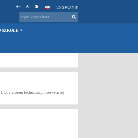
+
-
LOGOWANIE
O SZKOLE
g
). Operatorem technicznym serwera tej