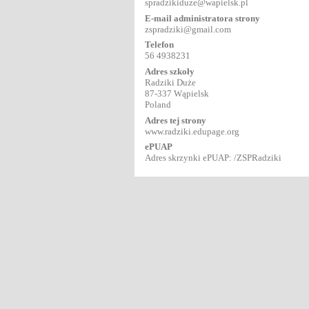
spradzikiduze@wapielsk.pl
E-mail administratora strony
zspradziki@gmail.com
Telefon
56 4938231
Adres szkoły
Radziki Duże
87-337 Wąpielsk
Poland
Adres tej strony
www.radziki.edupage.org
ePUAP
Adres skrzynki ePUAP: /ZSPRadziki