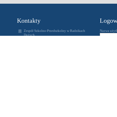
Kontakty
Logow
Zespół Szkolno-Przedszkolny w Radzikach
Nazwa użyt
Dużych
spradzikiduze@wapielsk.pl
Hasło:
zspradziki@gmail.com
56 4938231
Radziki Duże
87-337 Wąpielsk
Zapomniałem
Poland
www.radziki.edupage.org
Adres skrzynki ePUAP: /ZSPRadziki