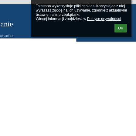
Ta strona wykorzystuje pliki cookies. Korzystając z niej 
wyrażasz zgodę na ich używanie, zgodnie z aktualnymi 
ustawieniami przeglądarki.

Więcej informacji znajdziesz w 
Polityce prywatności
.
anie
OK
kownika:
 loginu lub hasła