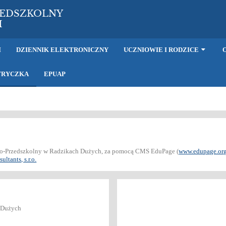
ZEDSZKOLNY
H
I
DZIENNIK ELEKTRONICZNY
UCZNIOWIE I RODZICE
TRYCZKA
EPUAP
olno-Przedszkolny w Radzikach Dużych, za pomocą CMS EduPage (
www.edupage.or
ltants, s.r.o.
 Dużych