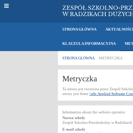
ZESPÓŁ SZKOLNO-PR
W RADZIKACH DUŻYC
STRONA GŁÓWNA
AKTUALNOŚC
KLAUZULA INFORMACYJNA
ME
STRONA GŁÓWNA
METRYCZKA
Metryczka
Metryczka
Ta strona jest tworzona przez Zespół Szk
strony jest firma
>aSc Applied Software Consu
Information about the website operator:
Nazwa szkoły
Zespół Szkolno-Przedszkolny w Radzikach
E-mail szkoły