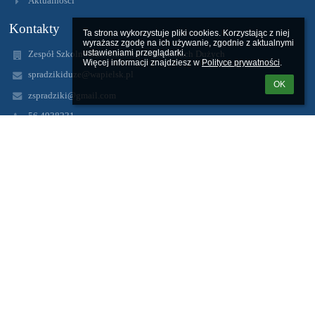
Aktualności
Kontakty
Ta strona wykorzystuje pliki cookies. Korzystając z niej 
wyrażasz zgodę na ich używanie, zgodnie z aktualnymi 
ustawieniami przeglądarki.

Zespół Szkolno-Przedszkolny w Radzikach Dużych
Więcej informacji znajdziesz w 
Polityce prywatności
.
spradzikiduze@wapielsk.pl
OK
zspradziki@gmail.com
56 4938231
Radziki Duże
87-337 Wąpielsk
Poland
www.radziki.edupage.org
Adres skrzynki ePUAP: /ZSPRadziki
Logowanie
Nazwa użytkownika:
Hasło: