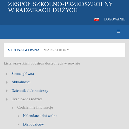
ZESPÓŁ SZKOLNO-PRZEDSZKOLNY
W RADZIKACH DUŻYCH
LOGOWANIE
STRONA GŁÓWNA
MAPA STRONY
Lista wszystkich podstron dostępnych w serwisie
Mapa
strony
Strona główna
Aktualności
Dziennik elektroniczny
Uczniowie i rodzice
Codziennie informacje
Kalendarz - dni wolne
Dla rodziców