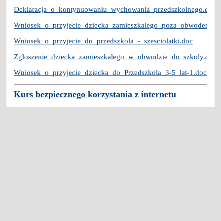
Deklaracja_o_kontynuowaniu_wychowania_przedszkolnego.doc
Wniosek_o_przyjecie_dziecka_zamieszkalego_poza_obwodem
Wniosek_o_przyjecie_do_przedszkola_-_szesciolatki.doc
Zgloszenie_dziecka_zamieszkalego_w_obwodzie_do_szkoly.doc
Wniosek_o_przyjecie_dziecka_do_Przedszkola_3-5_lat-1.doc
Kurs bezpiecznego korzystania z internetu