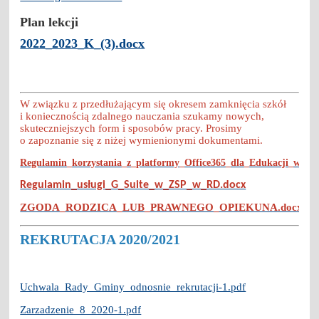
Plan lekcji
2022_2023_K_(3).docx
W związku z przedłużającym się okresem zamknięcia szkół
i koniecznością zdalnego nauczania szukamy nowych,
skuteczniejszych form i sposobów pracy. Prosimy
o zapoznanie się z niżej wymienionymi dokumentami.
Regulamin_korzystania_z_platformy_Office365_dla_Edukacji_w_Z
Regulamin_usługi_G_Suite_w_ZSP_w_RD.docx
ZGODA_RODZICA_LUB_PRAWNEGO_OPIEKUNA.docx
REKRUTACJA 2020/2021
Uchwala_Rady_Gminy_odnosnie_rekrutacji-1.pdf
Zarzadzenie_8_2020-1.pdf