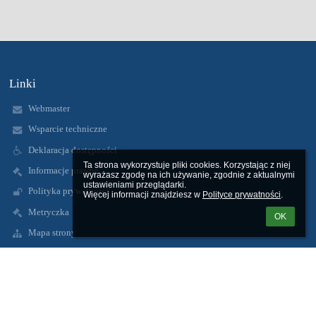
Linki
Webmaster
Wsparcie techniczne
Deklaracja dostępności
Ta strona wykorzystuje pliki cookies. Korzystając z niej 
Informacje prawne
wyrażasz zgodę na ich używanie, zgodnie z aktualnymi 
ustawieniami przeglądarki.

Polityka prywatności
Więcej informacji znajdziesz w 
Polityce prywatności
.
Metryczka
OK
Mapa strony
O nas
Kontakt
Aktualności