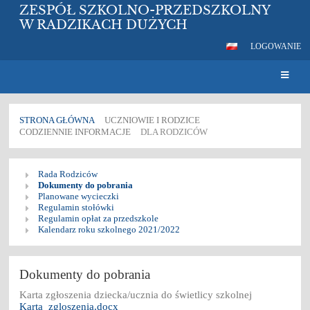
ZESPÓŁ SZKOLNO-PRZEDSZKOLNY
W RADZIKACH DUŻYCH
LOGOWANIE
STRONA GŁÓWNA
UCZNIOWIE I RODZICE
CODZIENNIE INFORMACJE
DLA RODZICÓW
Dla
Rada Rodziców
rodziców
Dokumenty do pobrania
Planowane wycieczki
Regulamin stołówki
Regulamin opłat za przedszkole
Kalendarz roku szkolnego 2021/2022
Dokumenty do pobrania
Karta zgłoszenia dziecka/ucznia do świetlicy szkolnej
Karta_zgloszenia.docx