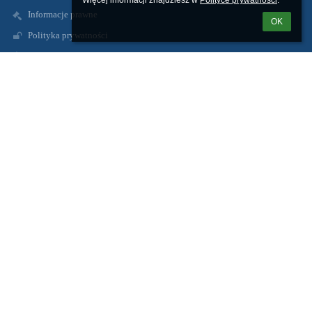
Więcej informacji znajdziesz w 
Polityce prywatności
.
Informacje prawne
OK
Polityka prywatności
Metryczka
Mapa strony
O nas
Kontakt
Aktualności
Kontakty
Zespół Szkolno-Przedszkolny w Radzikach Dużych
spradzikiduze@wapielsk.pl
zspradziki@gmail.com
56 4938231
Radziki Duże
87-337 Wąpielsk
Poland