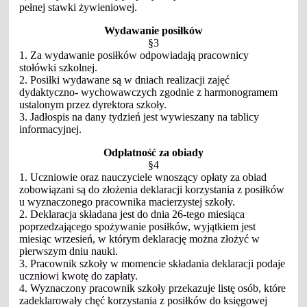
pełnej stawki żywieniowej.
Wydawanie posiłków
§3
1. Za wydawanie posiłków odpowiadają pracownicy
stołówki szkolnej.
2. Posiłki wydawane są w dniach realizacji zajęć
dydaktyczno- wychowawczych zgodnie z harmonogramem
ustalonym przez dyrektora szkoły.
3. Jadłospis na dany tydzień jest wywieszany na tablicy
informacyjnej.
Odpłatność za obiady
§4
1. Uczniowie oraz nauczyciele wnoszący opłaty za obiad
zobowiązani są do złożenia deklaracji korzystania z posiłków
u wyznaczonego pracownika macierzystej szkoły.
2. Deklaracja składana jest do dnia 26-tego miesiąca
poprzedzającego spożywanie posiłków, wyjątkiem jest
miesiąc wrzesień, w którym deklarację można złożyć w
pierwszym dniu nauki.
3. Pracownik szkoły w momencie składania deklaracji podaje
uczniowi kwotę do zapłaty.
4. Wyznaczony pracownik szkoły przekazuje listę osób, które
zadeklarowały chęć korzystania z posiłków do księgowej