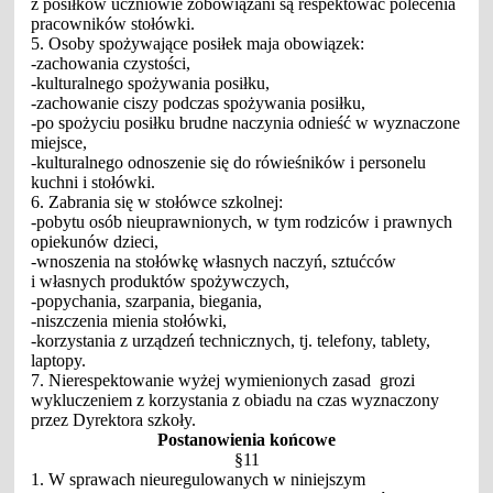
z posiłków uczniowie zobowiązani są respektować polecenia
pracowników stołówki.
5. Osoby spożywające posiłek maja obowiązek:
-zachowania czystości,
-kulturalnego spożywania posiłku,
-zachowanie ciszy podczas spożywania posiłku,
-po spożyciu posiłku brudne naczynia odnieść w wyznaczone
miejsce,
-kulturalnego odnoszenie się do rówieśników i personelu
kuchni i stołówki.
6. Zabrania się w stołówce szkolnej:
-pobytu osób nieuprawnionych, w tym rodziców i prawnych
opiekunów dzieci,
-wnoszenia na stołówkę własnych naczyń, sztućców
i własnych produktów spożywczych,
-popychania, szarpania, biegania,
-niszczenia mienia stołówki,
-korzystania z urządzeń technicznych, tj. telefony, tablety,
laptopy.
7. Nierespektowanie wyżej wymienionych zasad grozi
wykluczeniem z korzystania z obiadu na czas wyznaczony
przez Dyrektora szkoły.
Postanowienia końcowe
§11
1. W sprawach nieuregulowanych w niniejszym