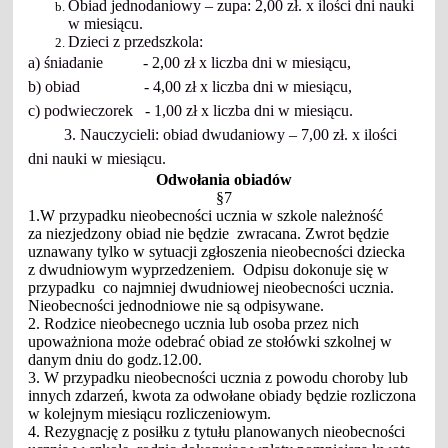
Obiad jednodaniowy – zupa: 2,00 zł. x ilości dni nauki
w miesiącu.
Dzieci z przedszkola:
a) śniadanie - 2,00 zł x liczba dni w miesiącu,
b) obiad - 4,00 zł x liczba dni w miesiącu,
c) podwieczorek - 1,00 zł x liczba dni w miesiącu.
3. Nauczycieli: obiad dwudaniowy – 7,00 zł.
x ilości
dni nauki w miesiącu.
Odwołania obiadów
§7
1.W przypadku nieobecności ucznia w szkole należność
za niezjedzony obiad nie będzie zwracana. Zwrot będzie
uznawany tylko w sytuacji zgłoszenia nieobecności dziecka
z dwudniowym wyprzedzeniem. Odpisu dokonuje się w
przypadku co najmniej dwudniowej nieobecności ucznia.
Nieobecności jednodniowe nie są odpisywane.
2. Rodzice nieobecnego ucznia lub osoba przez nich
upoważniona może odebrać obiad ze stołówki szkolnej w
danym dniu do godz.12.00.
3. W przypadku nieobecności ucznia z powodu choroby lub
innych zdarzeń, kwota za odwołane obiady będzie rozliczona
w kolejnym miesiącu rozliczeniowym.
4. Rezygnację z posiłku z tytułu planowanych nieobecności