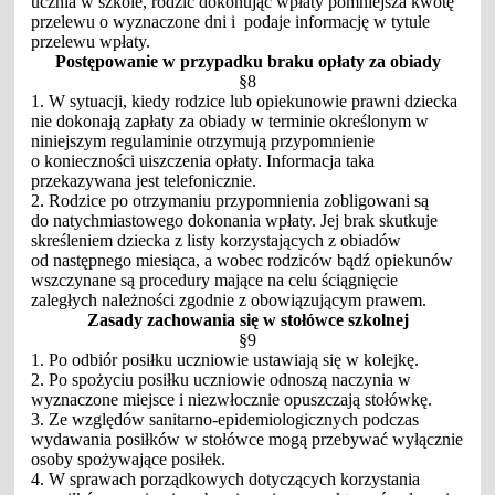
ucznia w szkole, rodzic dokonując wpłaty pomniejsza kwotę
przelewu o wyznaczone dni i podaje informację w tytule
przelewu wpłaty.
Postępowanie w przypadku braku opłaty za obiady
§8
1. W sytuacji, kiedy rodzice lub opiekunowie prawni dziecka
nie dokonają zapłaty za obiady w terminie określonym w
niniejszym regulaminie otrzymują przypomnienie
o konieczności uiszczenia opłaty. Informacja taka
przekazywana jest telefonicznie.
2. Rodzice po otrzymaniu przypomnienia zobligowani są
do natychmiastowego dokonania wpłaty. Jej brak skutkuje
skreśleniem dziecka z listy korzystających z obiadów
od następnego miesiąca, a wobec rodziców bądź opiekunów
wszczynane są procedury mające na celu ściągnięcie
zaległych należności zgodnie z obowiązującym prawem.
Zasady zachowania się w stołówce szkolnej
§9
1. Po odbiór posiłku uczniowie ustawiają się w kolejkę.
2. Po spożyciu posiłku uczniowie odnoszą naczynia w
wyznaczone miejsce i niezwłocznie opuszczają stołówkę.
3. Ze względów sanitarno-epidemiologicznych podczas
wydawania posiłków w stołówce mogą przebywać wyłącznie
osoby spożywające posiłek.
4. W sprawach porządkowych dotyczących korzystania