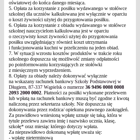
oświatowej do końca danego miesiąca.
5. Opłata za korzystanie z posiłku wydawanego w stołówce
szkolnej dla uczniów kalkulowana jest wyłącznie w oparciu
o koszt żywności użytej do przygotowania posiłku.
6. Opłata za korzystanie z obiadu wydawanego w stołówce
szkolnej nauczycielom kalkulowana jest w oparciu
o rzeczywisty koszt żywności użytej do przygotowania
posiłku uwzględniający również koszt utrzymania
i funkcjonowania kuchni w przeliczeniu na jeden obiad.
7. W sytuacji wzrostu kosztów produktów w trakcie roku
szkolnego dopuszcza się możliwość zmiany odpłatności
po poinformowaniu korzystających ze stołówki
z miesięcznym wyprzedzeniem.
8. Opłaty za obiady należy dokonywać wyłącznie
na wskazany rachunek bankowy
Szkoły Podstawowej w
Długiem, 87-337 Wąpielsk o numerze
36 9496 0008 0008
2093 2000 0002
. Płatności za posiłki wykonane przelewem
lub wpłatą na rachunek bankowy muszą być zgodne z kwotą
naliczoną przez sekretarza szkoły. Nie dopuszcza się
dokonywania przez rodzica/ opiekuna prawnego zaokrągleń.
Za prawidłowo wniesioną wpłatę uznaje się taką, która w
tytule przelewu zawiera imię i nazwisko ucznia, klasę,
szkołę* oraz miesiąc którego dotyczy wpłata.
Za nieprawidłowo dokonaną wpłatę uważa się:
- wpłatę nieterminową