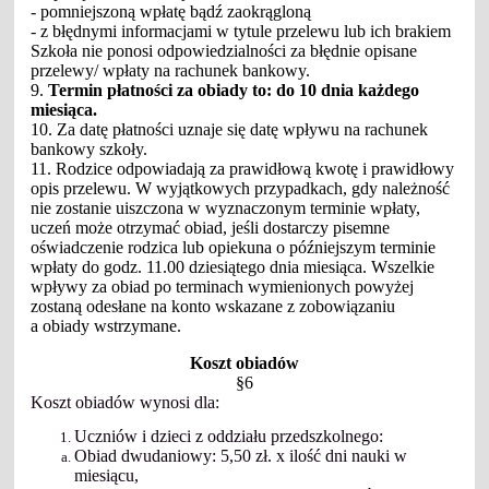
- pomniejszoną wpłatę bądź zaokrągloną
- z błędnymi informacjami w tytule przelewu lub ich brakiem
Szkoła nie ponosi odpowiedzialności za błędnie opisane
przelewy/ wpłaty na rachunek bankowy.
9.
Termin płatności za obiady to: do 10 dnia każdego
miesiąca.
10. Za datę płatności uznaje się datę wpływu na rachunek
bankowy szkoły.
11. Rodzice odpowiadają za prawidłową kwotę i prawidłowy
opis przelewu. W wyjątkowych przypadkach, gdy należność
nie zostanie uiszczona w wyznaczonym terminie wpłaty,
uczeń może otrzymać obiad, jeśli dostarczy pisemne
oświadczenie rodzica lub opiekuna o późniejszym terminie
wpłaty do godz. 11.00 dziesiątego dnia miesiąca. Wszelkie
wpływy za obiad po terminach wymienionych powyżej
zostaną odesłane na konto wskazane z zobowiązaniu
a obiady wstrzymane.
Koszt obiadów
§6
Koszt obiadów wynosi dla:
Uczniów i dzieci z oddziału przedszkolnego:
Obiad dwudaniowy: 5,50 zł. x ilość dni nauki w
miesiącu,