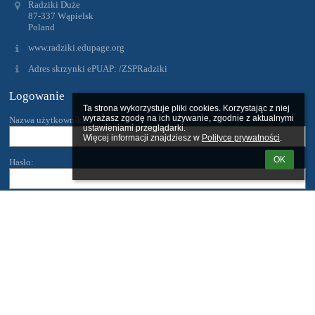
Radziki Duże
87-337 Wąpielsk
Poland
www.radziki.edupage.org
Adres skrzynki ePUAP: /ZSPRadziki
Logowanie
Ta strona wykorzystuje pliki cookies. Korzystając z niej 
wyrażasz zgodę na ich używanie, zgodnie z aktualnymi 
Nazwa użytkownika:
ustawieniami przeglądarki.

Więcej informacji znajdziesz w 
Polityce prywatności
.
OK
Hasło:
Zapomniałem loginu lub hasła
Wersja dla słabowidzących