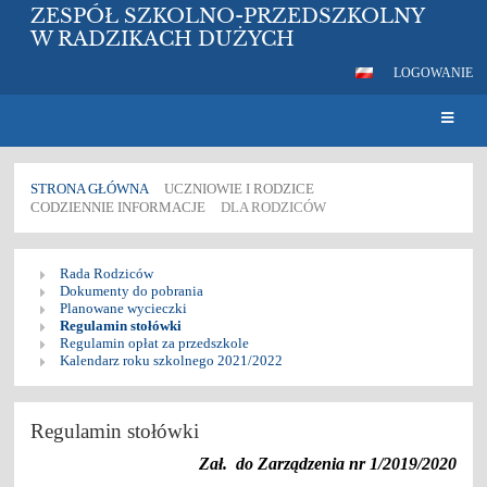
ZESPÓŁ SZKOLNO-PRZEDSZKOLNY
W RADZIKACH DUŻYCH
LOGOWANIE
STRONA GŁÓWNA
UCZNIOWIE I RODZICE
CODZIENNIE INFORMACJE
DLA RODZICÓW
Dla
Rada Rodziców
rodziców
Dokumenty do pobrania
Planowane wycieczki
Regulamin stołówki
Regulamin opłat za przedszkole
Kalendarz roku szkolnego 2021/2022
Regulamin stołówki
Zał. do Zarządzenia nr 1/2019/2020