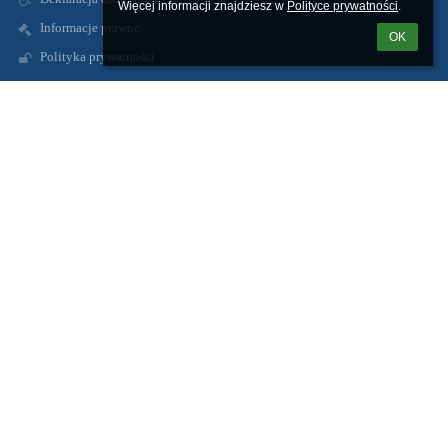
Więcej informacji znajdziesz w 
Polityce prywatności
.
Informacje prawne
OK
Polityka prywatności
Metryczka
Mapa strony
O nas
Kontakt
Aktualności
Kontakty
Zespół Szkolno-Przedszkolny w Radzikach Dużych
spradzikiduze@wapielsk.pl
zspradziki@gmail.com
56 4938231
Radziki Duże
87-337 Wąpielsk
Poland