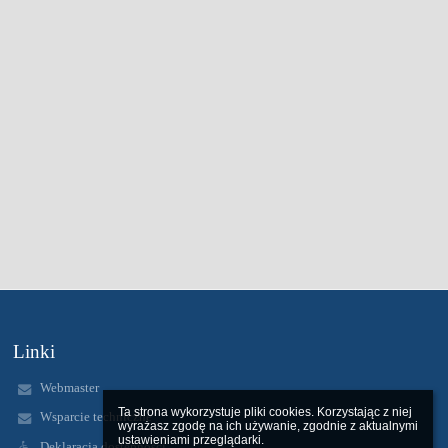
Linki
Webmaster
Ta strona wykorzystuje pliki cookies. Korzystając z niej 
Wsparcie techniczne
wyrażasz zgodę na ich używanie, zgodnie z aktualnymi 
ustawieniami przeglądarki.

Deklaracja dostępności