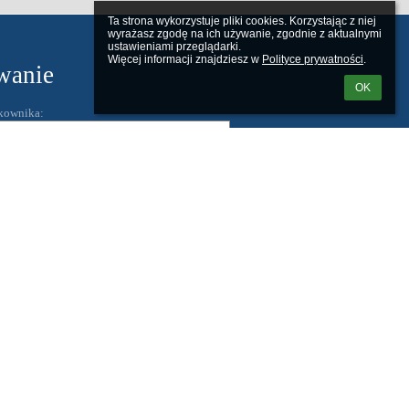
Ta strona wykorzystuje pliki cookies. Korzystając z niej 
wyrażasz zgodę na ich używanie, zgodnie z aktualnymi 
ustawieniami przeglądarki.

Więcej informacji znajdziesz w 
Polityce prywatności
.
wanie
OK
kownika:
 loginu lub hasła