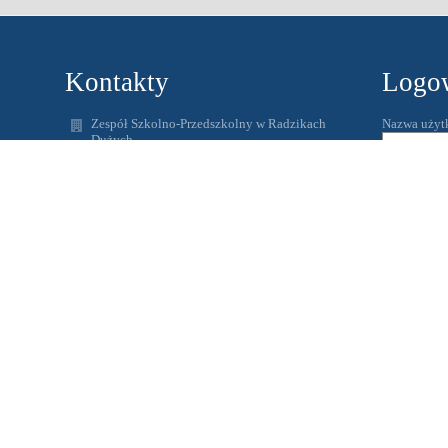
Kontakty
Logo
Zespół Szkolno-Przedszkolny w Radzikach
Nazwa użyt
Dużych
spradzikiduze@wapielsk.pl
Hasło:
zspradziki@gmail.com
56 4938231
Radziki Duże
87-337 Wąpielsk
Zapomniałem
Poland
www.radziki.edupage.org
Adres skrzynki ePUAP: /ZSPRadziki