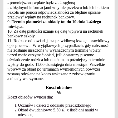
- pomniejszoną wpłatę bądź zaokrągloną
- z błędnymi informacjami w tytule przelewu lub ich brakiem
Szkoła nie ponosi odpowiedzialności za błędnie opisane
przelewy/ wpłaty na rachunek bankowy.
9.
Termin płatności za obiady to: do 10 dnia każdego
miesiąca.
10. Za datę płatności uznaje się datę wpływu na rachunek
bankowy szkoły.
11. Rodzice odpowiadają za prawidłową kwotę i prawidłowy
opis przelewu. W wyjątkowych przypadkach, gdy należność
nie zostanie uiszczona w wyznaczonym terminie wpłaty,
uczeń może otrzymać obiad, jeśli dostarczy pisemne
oświadczenie rodzica lub opiekuna o późniejszym terminie
wpłaty do godz. 11.00 dziesiątego dnia miesiąca. Wszelkie
wpływy za obiad po terminach wymienionych powyżej
zostaną odesłane na konto wskazane z zobowiązaniu
a obiady wstrzymane.
Koszt obiadów
§6
Koszt obiadów wynosi dla:
Uczniów i dzieci z oddziału przedszkolnego:
Obiad dwudaniowy: 5,50 zł. x ilość dni nauki w
miesiącu,