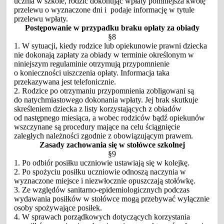
ucznia w szkole, rodzic dokonując wpłaty pomniejsza kwotę
przelewu o wyznaczone dni i podaje informację w tytule
przelewu wpłaty.
Postępowanie w przypadku braku opłaty za obiady
§8
1. W sytuacji, kiedy rodzice lub opiekunowie prawni dziecka
nie dokonają zapłaty za obiady w terminie określonym w
niniejszym regulaminie otrzymują przypomnienie
o konieczności uiszczenia opłaty. Informacja taka
przekazywana jest telefonicznie.
2. Rodzice po otrzymaniu przypomnienia zobligowani są
do natychmiastowego dokonania wpłaty. Jej brak skutkuje
skreśleniem dziecka z listy korzystających z obiadów
od następnego miesiąca, a wobec rodziców bądź opiekunów
wszczynane są procedury mające na celu ściągnięcie
zaległych należności zgodnie z obowiązującym prawem.
Zasady zachowania się w stołówce szkolnej
§9
1. Po odbiór posiłku uczniowie ustawiają się w kolejkę.
2. Po spożyciu posiłku uczniowie odnoszą naczynia w
wyznaczone miejsce i niezwłocznie opuszczają stołówkę.
3. Ze względów sanitarno-epidemiologicznych podczas
wydawania posiłków w stołówce mogą przebywać wyłącznie
osoby spożywające posiłek.
4. W sprawach porządkowych dotyczących korzystania