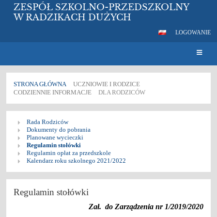
ZESPÓŁ SZKOLNO-PRZEDSZKOLNY
W RADZIKACH DUŻYCH
LOGOWANIE
STRONA GŁÓWNA
UCZNIOWIE I RODZICE
CODZIENNIE INFORMACJE
DLA RODZICÓW
Dla
Rada Rodziców
rodziców
Dokumenty do pobrania
Planowane wycieczki
Regulamin stołówki
Regulamin opłat za przedszkole
Kalendarz roku szkolnego 2021/2022
Regulamin stołówki
Zał. do Zarządzenia nr 1/2019/2020