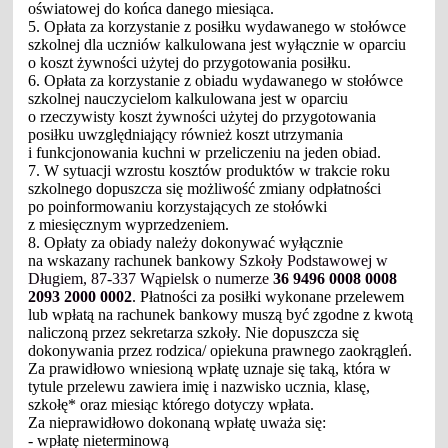
oświatowej do końca danego miesiąca.
5. Opłata za korzystanie z posiłku wydawanego w stołówce
szkolnej dla uczniów kalkulowana jest wyłącznie w oparciu
o koszt żywności użytej do przygotowania posiłku.
6. Opłata za korzystanie z obiadu wydawanego w stołówce
szkolnej nauczycielom kalkulowana jest w oparciu
o rzeczywisty koszt żywności użytej do przygotowania
posiłku uwzględniający również koszt utrzymania
i funkcjonowania kuchni w przeliczeniu na jeden obiad.
7. W sytuacji wzrostu kosztów produktów w trakcie roku
szkolnego dopuszcza się możliwość zmiany odpłatności
po poinformowaniu korzystających ze stołówki
z miesięcznym wyprzedzeniem.
8. Opłaty za obiady należy dokonywać wyłącznie
na wskazany rachunek bankowy
Szkoły Podstawowej w
Długiem, 87-337 Wąpielsk o numerze
36 9496 0008 0008
2093 2000 0002
. Płatności za posiłki wykonane przelewem
lub wpłatą na rachunek bankowy muszą być zgodne z kwotą
naliczoną przez sekretarza szkoły. Nie dopuszcza się
dokonywania przez rodzica/ opiekuna prawnego zaokrągleń.
Za prawidłowo wniesioną wpłatę uznaje się taką, która w
tytule przelewu zawiera imię i nazwisko ucznia, klasę,
szkołę* oraz miesiąc którego dotyczy wpłata.
Za nieprawidłowo dokonaną wpłatę uważa się:
- wpłatę nieterminową