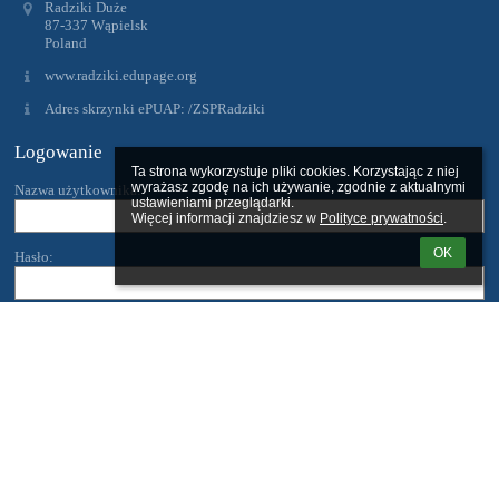
Radziki Duże
87-337 Wąpielsk
Poland
www.radziki.edupage.org
Adres skrzynki ePUAP: /ZSPRadziki
Logowanie
Ta strona wykorzystuje pliki cookies. Korzystając z niej 
wyrażasz zgodę na ich używanie, zgodnie z aktualnymi 
Nazwa użytkownika:
ustawieniami przeglądarki.

Więcej informacji znajdziesz w 
Polityce prywatności
.
OK
Hasło:
Zapomniałem loginu lub hasła
Wersja dla słabowidzących