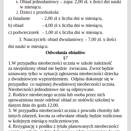
Obiad jednodaniowy – zupa: 2,00 zł. x ilości dni nauki
w miesiącu.
Dzieci z przedszkola:
a) śniadanie - 2,00 zł x liczba dni w miesiącu,
b) obiad - 4,00 zł x liczba dni w miesiącu,
c) podwieczorek - 1,00 zł x liczba dni w miesiącu.
3. Nauczycieli: obiad dwudaniowy – 7,00 zł.
x ilości
dni nauki w miesiącu.
Odwołania obiadów
§7
1.W przypadku nieobecności ucznia w szkole należność
za niezjedzony obiad nie będzie zwracana. Zwrot będzie
uznawany tylko w sytuacji zgłoszenia nieobecności dziecka
z dwudniowym wyprzedzeniem. Odpisu dokonuje się w
przypadku co najmniej dwudniowej nieobecności ucznia.
Nieobecności jednodniowe nie są odpisywane.
2. Rodzice nieobecnego ucznia lub osoba przez nich
upoważniona może odebrać obiad ze stołówki szkolnej w
danym dniu do godz.12.00.
3. W przypadku nieobecności ucznia z powodu choroby lub
innych zdarzeń, kwota za odwołane obiady będzie rozliczona
w kolejnym miesiącu rozliczeniowym.
4. Rezygnację z posiłku z tytułu planowanych nieobecności