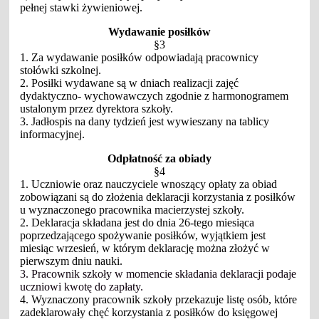
pełnej stawki żywieniowej.
Wydawanie posiłków
§3
1. Za wydawanie posiłków odpowiadają pracownicy
stołówki szkolnej.
2. Posiłki wydawane są w dniach realizacji zajęć
dydaktyczno- wychowawczych zgodnie z harmonogramem
ustalonym przez dyrektora szkoły.
3. Jadłospis na dany tydzień jest wywieszany na tablicy
informacyjnej.
Odpłatność za obiady
§4
1. Uczniowie oraz nauczyciele wnoszący opłaty za obiad
zobowiązani są do złożenia deklaracji korzystania z posiłków
u wyznaczonego pracownika macierzystej szkoły.
2. Deklaracja składana jest do dnia 26-tego miesiąca
poprzedzającego spożywanie posiłków, wyjątkiem jest
miesiąc wrzesień, w którym deklarację można złożyć w
pierwszym dniu nauki.
3. Pracownik szkoły w momencie składania deklaracji podaje
uczniowi kwotę do zapłaty.
4. Wyznaczony pracownik szkoły przekazuje listę osób, które
zadeklarowały chęć korzystania z posiłków do księgowej