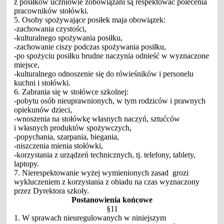
z posiłków uczniowie zobowiązani są respektować polecenia
pracowników stołówki.
5. Osoby spożywające posiłek maja obowiązek:
-zachowania czystości,
-kulturalnego spożywania posiłku,
-zachowanie ciszy podczas spożywania posiłku,
-po spożyciu posiłku brudne naczynia odnieść w wyznaczone
miejsce,
-kulturalnego odnoszenie się do rówieśników i personelu
kuchni i stołówki.
6. Zabrania się w stołówce szkolnej:
-pobytu osób nieuprawnionych, w tym rodziców i prawnych
opiekunów dzieci,
-wnoszenia na stołówkę własnych naczyń, sztućców
i własnych produktów spożywczych,
-popychania, szarpania, biegania,
-niszczenia mienia stołówki,
-korzystania z urządzeń technicznych, tj. telefony, tablety,
laptopy.
7. Nierespektowanie wyżej wymienionych zasad grozi
wykluczeniem z korzystania z obiadu na czas wyznaczony
przez Dyrektora szkoły.
Postanowienia końcowe
§11
1. W sprawach nieuregulowanych w niniejszym