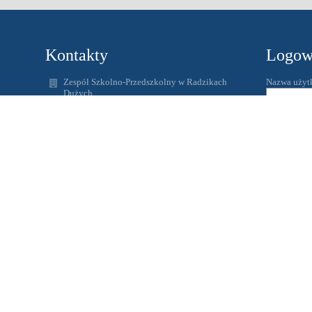
Kontakty
Logow
Zespół Szkolno-Przedszkolny w Radzikach
Nazwa użyt
Dużych
spradzikiduze@wapielsk.pl
Hasło:
zspradziki@gmail.com
56 4938231
Radziki Duże
87-337 Wąpielsk
Zapomniałem
Poland
www.radziki.edupage.org
Adres skrzynki ePUAP: /ZSPRadziki