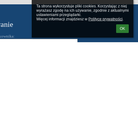
Ta strona wykorzystuje pliki cookies. Korzystając z niej 
wyrażasz zgodę na ich używanie, zgodnie z aktualnymi 
ustawieniami przeglądarki.

Więcej informacji znajdziesz w 
Polityce prywatności
.
anie
OK
kownika:
 loginu lub hasła