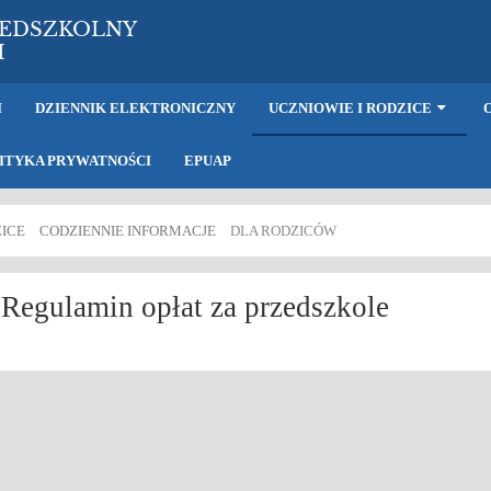
ZEDSZKOLNY
H
I
DZIENNIK ELEKTRONICZNY
UCZNIOWIE I RODZICE
ITYKA PRYWATNOŚCI
EPUAP
ZICE
CODZIENNIE INFORMACJE
DLA RODZICÓW
Regulamin opłat za przedszkole