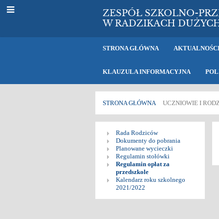
ZESPÓŁ SZKOLNO-PR
W RADZIKACH DUŻYC
STRONA GŁÓWNA
AKTUALNOŚC
KLAUZULA INFORMACYJNA
POL
STRONA GŁÓWNA
UCZNIOWIE I ROD
Dla
Rada Rodziców
Dokumenty do pobrania
rodziców
Planowane wycieczki
Regulamin stołówki
Regulamin opłat za
przedszkole
Kalendarz roku szkolnego
2021/2022