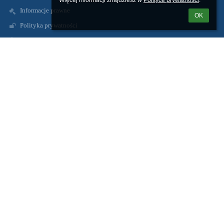
Więcej informacji znajdziesz w 
Polityce prywatności
.
Informacje prawne
OK
Polityka prywatności
Metryczka
Mapa strony
O nas
Kontakt
Aktualności
Kontakty
Zespół Szkolno-Przedszkolny w Radzikach Dużych
spradzikiduze@wapielsk.pl
zspradziki@gmail.com
56 4938231
Radziki Duże
87-337 Wąpielsk
Poland