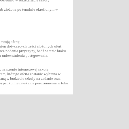
ośrednio w sekretariacie szkoły
lub złożona po terminie określonym w
swoją ofertę.
ień dotyczących treści złożonych ofert.
ez podania przyczyny, bądź w razie braku
łu unieważnienia postępowania.
 na stronie internetowej szkoły.
tem, którego oferta zostanie wybrana w
aną w budżecie szkoły na zadanie oraz
 wypadku nieuzyskania porozumienia w toku