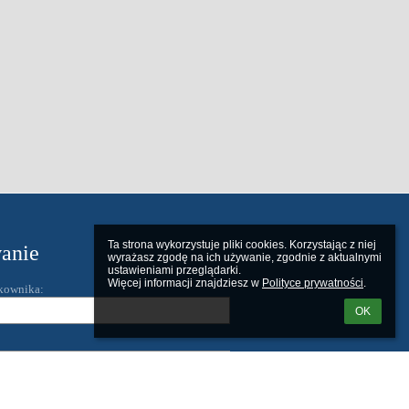
Ta strona wykorzystuje pliki cookies. Korzystając z niej 
anie
wyrażasz zgodę na ich używanie, zgodnie z aktualnymi 
ustawieniami przeglądarki.

Więcej informacji znajdziesz w 
Polityce prywatności
.
kownika:
OK