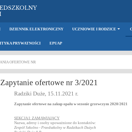
ZEDSZKOLNY
H
I
DZIENNIK ELEKTRONICZNY
UCZNIOWIE I RODZICE
ITYKA PRYWATNOŚCI
EPUAP
ANIA OFERTOWE NR
Zapytanie ofertowe nr 3/2021
Radziki Duże, 15.11.2021 r.
Zapytanie ofertowe na zakup opału w sezonie grzewczym 2020/2021
SEKCJA I: ZAMAWIAJĄCY
Nazwa, adresy i osoby upoważnione do kontaktów:
Zespół Szkolno - Przedszkolny w Radzikach Dużych