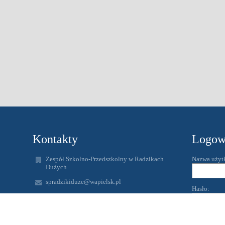
Kontakty
Logow
Zespół Szkolno-Przedszkolny w Radzikach
Nazwa użyt
Dużych
spradzikiduze@wapielsk.pl
Hasło:
zspradziki@gmail.com
56 4938231