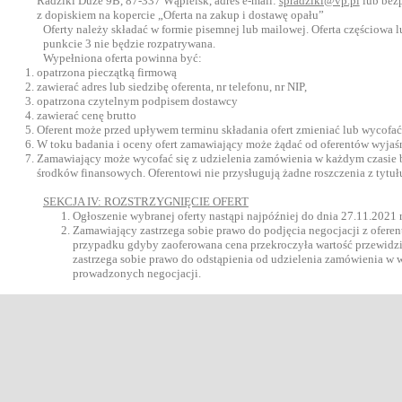
Radziki Duże 9B, 87-337 Wąpielsk, adres e-mail:
spradziki@vp.pl
lub bezp
z dopiskiem na kopercie „Oferta na zakup i dostawę opału”
Oferty należy składać w formie pisemnej lub mailowej. Oferta częściowa 
punkcie 3 nie będzie rozpatrywana.
Wypełniona oferta powinna być:
opatrzona pieczątką firmową
zawierać adres lub siedzibę oferenta, nr telefonu, nr NIP,
opatrzona czytelnym podpisem dostawcy
zawierać cenę brutto
Oferent może przed upływem terminu składania ofert zmieniać lub wycofać 
W toku badania i oceny ofert zamawiający może żądać od oferentów wyjaśn
Zamawiający może wycofać się z udzielenia zamówienia w każdym czasie b
środków finansowych. Oferentowi nie przysługują żadne roszczenia z tytu
SEKCJA IV: ROZSTRZYGNIĘCIE OFERT
Ogłoszenie wybranej oferty nastąpi najpóźniej do dnia 27.11.2021 r.
Zamawiający zastrzega sobie prawo do podjęcia negocjacji z oferen
przypadku gdyby zaoferowana cena przekroczyła wartość przewidzi
zastrzega sobie prawo do odstąpienia od udzielenia zamówienia w
prowadzonych negocjacji.