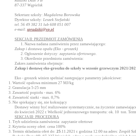
Radziki Duże 9 B
87-337 Wąpielsk
Sekretarz szkoły:
Magdalena Borowska
Dyrektor szkoły:
Leszek Stefański
tel. 56 49 382 31 lub 608 051 007
e-mail:
spradziki@vp.pl
SEKCJA II: PRZEDMIOT ZAMÓWIENIA
Nazwa nadana zamówieniu przez zamawiającego:
Zakup i dostawa opału (Eko - groszek)
Ogłoszenie dotyczy:
zapytania ofertowego
.
Określenie przedmiotu zamówienia:
Zakres zamówienia obejmuje:
Zakup i dostawę eko-groszku do szkoły w sezonie grzewczym 2021/2022
Eko - groszek winien spełniać następujące parametry jakościowe:
Wartość opałowa minimum 27 MJ/kg
Granulacja 5-25 mm
Zawartość popiołu - max. 6%
Zawartość siarki - max. 0,7%
Nie spiekający się, nie koksujący
Dostawy winny być realizowane systematycznie, na życzenie zamawiając
do kwiecień 2022 r. Wielkość jednorazowego transportu: ok. 10 ton. Termi
SEKCJA III: PROCEDURA
Tryb udzielenia zamówienia: zapytanie ofertowe
Kryteria oceny ofert: cena 100%
Termin składania ofert do:
25
.11.2021 r. godzina 12.00 na adres: Zespół 