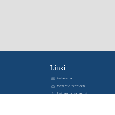
Linki
Webmaster
Wsparcie techniczne
Deklaracja dostępności
Informacje prawne
Polityka prywatności