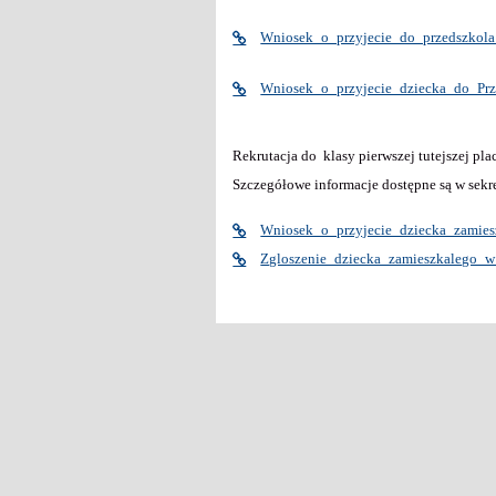
Wniosek_o_przyjecie_do_przedszkola_
Wniosek_o_przyjecie_dziecka_do_Prz
Rekrutacja do klasy pierwszej tutejszej pla
Szczegółowe informacje dostępne są w sekre
Wniosek_o_przyjecie_dziecka_zami
Zgloszenie_dziecka_zamieszkalego_