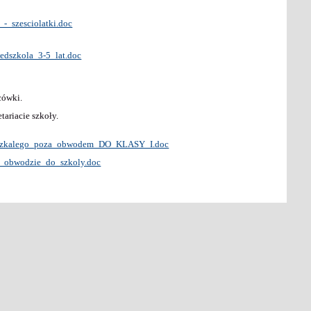
-_szesciolatki.doc
edszkola_3-5_lat.doc
cówki.
tariacie szkoły.
eszkalego_poza_obwodem_DO_KLASY_I.doc
w_obwodzie_do_szkoly.doc