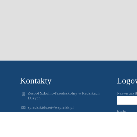
Kontakty
Logo
Zespół Szkolno-Przedszkolny w Radzikach
Nazwa użyt
Dużych
spradzikiduze@wapielsk.pl
Hasło:
zspradziki@gmail.com
56 4938231
Radziki Duże