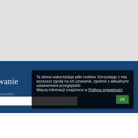
Ta strona wykorzystuje pliki cookies. Korzystając z niej 
wanie
wyrażasz zgodę na ich używanie, zgodnie z aktualnymi 
ustawieniami przeglądarki.

Więcej informacji znajdziesz w 
Polityce prywatności
.
kownika:
OK