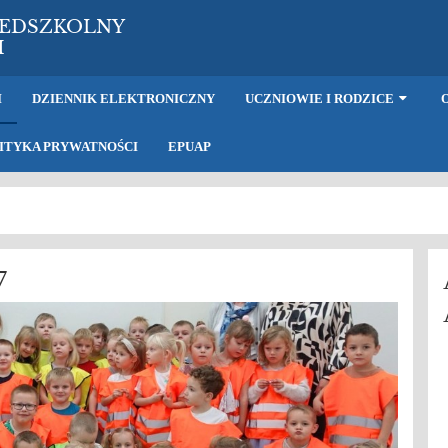
ZEDSZKOLNY
H
I
DZIENNIK ELEKTRONICZNY
UCZNIOWIE I RODZICE
ITYKA PRYWATNOŚCI
EPUAP
7