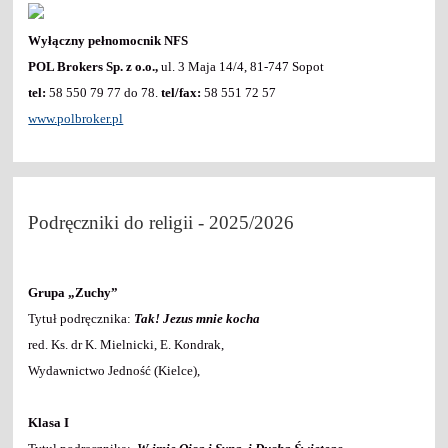
Wyłączny pełnomocnik NFS
POL Brokers Sp. z o.o.,
ul. 3 Maja 14/4, 81-747 Sopot
tel:
58 550 79 77 do 78.
tel/fax:
58 551 72 57
www.polbroker.pl
Podręczniki do religii - 2025/2026
Grupa „Zuchy”
Tytuł podręcznika:
Tak! Jezus mnie kocha
red. Ks. dr K. Mielnicki, E. Kondrak,
Wydawnictwo Jedność (Kielce),
Klasa I