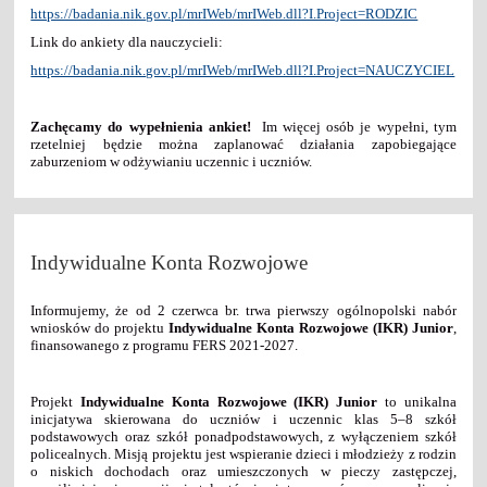
https://badania.nik.gov.pl/mrIWeb/mrIWeb.dll?I.Project=RODZIC
Link do ankiety dla nauczycieli:
https://badania.nik.gov.pl/mrIWeb/mrIWeb.dll?I.Project=NAUCZYCIEL
Zachęcamy do wypełnienia ankiet!
Im więcej osób je wypełni, tym
rzetelniej będzie można zaplanować działania zapobiegające
zaburzeniom w odżywianiu uczennic i uczniów.
Indywidualne Konta Rozwojowe
Informujemy, że od 2 czerwca br. trwa pierwszy ogólnopolski nabór
wniosków do projektu
Indywidualne Konta Rozwojowe (IKR) Junior
,
finansowanego z programu FERS 2021-2027.
Projekt
Indywidualne Konta Rozwojowe (IKR) Junior
to unikalna
inicjatywa skierowana do uczniów i uczennic klas 5–8 szkół
podstawowych oraz szkół ponadpodstawowych, z wyłączeniem szkół
policealnych. Misją projektu jest wspieranie dzieci i młodzieży z rodzin
o niskich dochodach oraz umieszczonych w pieczy zastępczej,