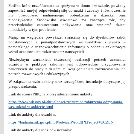
Posiłki, które uczeń/uczennica spożywa w domu i w szkole, powinny
zapewniać mu/jej odpowiednią siłę do nauki i zabawy i równocześnie
nie powodować nadmiernego pobudzenia u dziecka oraz
niedożywienia. Środowisko oświatowe ma znacząca rolę, aby
przeciwdziałać zaburzeniom odżywiania oraz wspierać dzieci
i młodzieży w tym problemie.
Mając na względzie powyższe, zwracamy się do dyrektorów szkół
podstawowych i ponadpodstawowych województwa kujawsko –
pomorskiego o rozpowszechnienie informacji o badaniu ankietowym
wśród uczniów i ich rodziców oraz nauczycieli.
Niezbędnym warunkiem skutecznej realizacji potrzeb uczennici
uczniów w praktyce szkolnej jest odpowiednie przygotowanie
nauczycieli do pracy z dziećmi z uwzględnieniem zróżnicowania ich
potrzeb rozwojowych i edukacyjnych.
W załączeniu wzór ankiety oraz szczegółowe instrukcje dotyczące jej
przeprowadzenia.
Link do strony NIK, na której udostępniono ankiety:
https://www.nik.gov.pl/aktualnosci/zrozumiec-zaburzenia-odzywiania-
wez-udzial-w-ankiecie.html
Link do ankiety dla uczniów:
https://badania.nik.gov.pl/mrIWeb/mrIWeb.dll?I.Project=UCZEN
Link do ankiety dla rodziców uczniów: