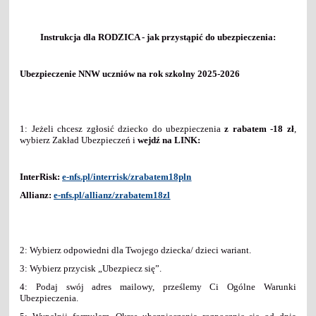
Instrukcja dla RODZICA - jak przystąpić do ubezpieczenia:
Ubezpieczenie NNW uczniów na rok szkolny 2025-2026
1: Jeżeli chcesz zgłosić dziecko do ubezpieczenia
z rabatem -18 zł
,
wybierz Zakład Ubezpieczeń i
wejdź na LINK:
InterRisk:
e-nfs.pl/interrisk/zrabatem18pln
Allianz:
e-nfs.pl/allianz/zrabatem18zl
2: Wybierz odpowiedni dla Twojego dziecka/ dzieci wariant.
3: Wybierz przycisk „Ubezpiecz się”.
4: Podaj swój adres mailowy, prześlemy Ci Ogólne Warunki
Ubezpieczenia.