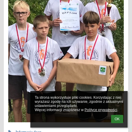
Ta strona wykorzystuje pliki cookies. Korzystając z niej 
wyrażasz zgodę na ich używanie, zgodnie z aktualnymi 
ustawieniami przeglądarki.

Więcej informacji znajdziesz w 
Polityce prywatności
.
OK
Informacja.docx