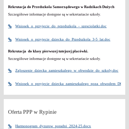
Rekrutacja do Przedszkola Samorządowego w Radzikach Dużych
Szczegółowe informacje dostępne są w sekretariacie szkoły.
Wniosek_o_przyjecie_do_przedszkola_-_szesciolatki.doc
Wniosek_o_przyjecie_dziecka_do_Przedszkola_3-5_lat.doc
Rekrutacja do klasy pierwszej tutejszej placówki.
Szczegółowe informacje dostępne są w sekretariacie szkoły.
Zgloszenie_dziecka_zamieszkalego_w_obwodzie_do_szkoly.doc
Wniosek_o_przyjecie_dziecka_zamieszkalego_poza_obwodem_DO_K
Oferta PPP w Rypinie
Harmonogram_dyzurow_poradni_2024-25.docx