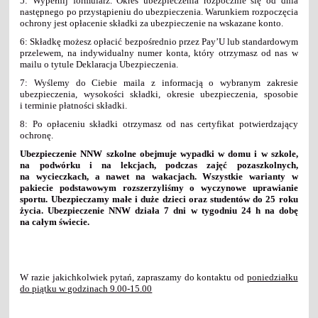
5: Wypełnij formularz. Okres ubezpieczenia rozpocznie się od dnia
następnego po przystąpieniu do ubezpieczenia. Warunkiem rozpoczęcia
ochrony jest opłacenie składki za ubezpieczenie na wskazane konto.
6: Składkę możesz opłacić bezpośrednio przez Pay’U lub standardowym
przelewem, na indywidualny numer konta, który otrzymasz od nas w
mailu o tytule Deklaracja Ubezpieczenia.
7: Wyślemy do Ciebie maila z informacją o wybranym zakresie
ubezpieczenia, wysokości składki, okresie ubezpieczenia, sposobie
i terminie płatności składki.
8: Po opłaceniu składki otrzymasz od nas certyfikat potwierdzający
ochronę.
Ubezpieczenie NNW szkolne obejmuje wypadki w domu i w szkole,
na podwórku i na lekcjach, podczas zajęć pozaszkolnych,
na wycieczkach, a nawet na wakacjach. Wszystkie warianty w
pakiecie podstawowym rozszerzyliśmy o wyczynowe uprawianie
sportu. Ubezpieczamy małe i duże dzieci oraz studentów do 25 roku
życia. Ubezpieczenie NNW działa 7 dni w tygodniu 24 h na dobę
na całym świecie.
W razie jakichkolwiek pytań, zapraszamy do kontaktu od
poniedziałku
do piątku w godzinach 9.00-15.00