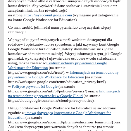
dostępnych metod albo o całkowite usunięcie danych osobowych bądź
konta dziecka. Aby wyświetlić dane osobowe i ustawienia konta oraz
zarządzać nimi, można również wejść
na stronę
https://myaccount.google.com
(wymagane jest zalogowanie
na konto Google Workspace for Education).
Co mam zrobić, jeśli nadal mam pytania lub chcę uzyskać więcej
informacji?
W przypadku pytań związanych z możliwościami dostępnymi dla
rodziców i opiekunów lub ze sposobem, w jaki używamy kont Google
Google Workspace for Education, należy skontaktować się z [dane
kontaktowe administratora szkoły]. Więcej informacji o tym, jak Google
gromadzi, wykorzystuje i ujawnia dane osobowe w celu świadczenia
usług, można znaleźć w
Centrum ochrony prywatności Google
Workspace for Education
(na stronie
https://www.google.com/edu/trust/), w
Informacjach na temat ochrony
prywatności w Google Workspace for Education
(na stronie
https://workspace.google.com/terms/education_privacy.html),
w
Polityce prywatności Google
(na stronie
https://www.google.com/intl/pl/policies/privacy/) oraz w
Informacjach
na temat ochrony prywatności w Google Cloud
(na stronie
https://cloud.google.com/terms/cloud-privacy-notice).
Usługi podstawowe Google Workspace for Education są świadczone
zgodnie z
umową dotyczącą korzystania z Google Workspace for
Education
(na stronie
https://www.google.com/apps/intl/pl/terms/education_terms.html) oraz
Aneksem dotyczącym przetwarzania danych w chmurze (na stronie