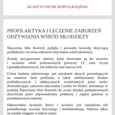
KLASY IV-VIII NIE KUPUJĄ KSIĄŻEK!
PROFILAKTYKA I LECZENIE ZABURZEŃ
ODŻYWIANIA WŚRÓD MŁODZIEŻY
Najwyższa Izba Kontroli podjęła i prowadzi kontrolę dotyczącą
profilaktyki i leczenia zaburzeń odżywiania wśród młodzieży.
Zostały przygotowane ankiety, które kierowane są do uczniów
i uczennic szkół podstawowych (powyżej 12. roku życia)
i ponadpodstawowych, ich rodziców oraz nauczycieli.
Celem badania ankietowego jest uzyskanie danych pozwalających
na ustalenie skali problemu, a także zdefiniowanie działań
profilaktycznych i edukacyjnych oczekiwanych przez osoby
doświadczające zaburzeń odżywiania i osoby im bliskie. Informacje te
posłużą Najwyższej Izbie Kontroli do oceny działań podejmowanych
dotychczas przez odpowiedzialne podmioty i organy państwa w
przedmiotowym zakresie.
Odpowiednie żywienie dzieci i uczniów jest warunkiem ich
prawidłowego rozwoju fizycznego i intelektualnego. Wpływa także
na wyniki osiągane w trakcie nauki.