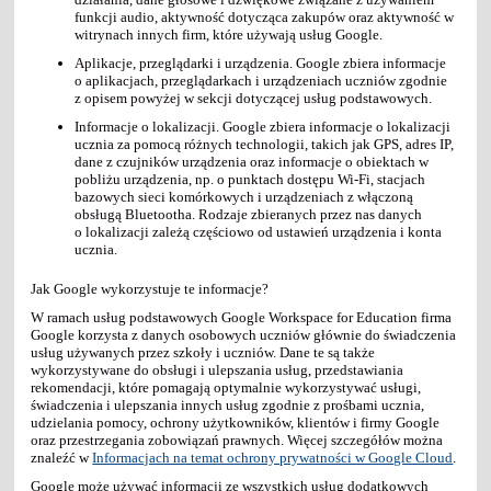
funkcji audio, aktywność dotycząca zakupów oraz aktywność w
witrynach innych firm, które używają usług Google.
Aplikacje, przeglądarki i urządzenia. Google zbiera informacje
o aplikacjach, przeglądarkach i urządzeniach uczniów zgodnie
z opisem powyżej w sekcji dotyczącej usług podstawowych.
Informacje o lokalizacji. Google zbiera informacje o lokalizacji
ucznia za pomocą różnych technologii, takich jak GPS, adres IP,
dane z czujników urządzenia oraz informacje o obiektach w
pobliżu urządzenia, np. o punktach dostępu Wi-Fi, stacjach
bazowych sieci komórkowych i urządzeniach z włączoną
obsługą Bluetootha. Rodzaje zbieranych przez nas danych
o lokalizacji zależą częściowo od ustawień urządzenia i konta
ucznia.
Jak Google wykorzystuje te informacje?
W ramach usług podstawowych Google Workspace for Education firma
Google korzysta z danych osobowych uczniów głównie do świadczenia
usług używanych przez szkoły i uczniów. Dane te są także
wykorzystywane do obsługi i ulepszania usług, przedstawiania
rekomendacji, które pomagają optymalnie wykorzystywać usługi,
świadczenia i ulepszania innych usług zgodnie z prośbami ucznia,
udzielania pomocy, ochrony użytkowników, klientów i firmy Google
oraz przestrzegania zobowiązań prawnych. Więcej szczegółów można
znaleźć w
Informacjach na temat ochrony prywatności w Google Cloud
.
Google może używać informacji ze wszystkich usług dodatkowych