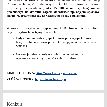
umożliwiając im rozwijanie talentów i zainteresowań poprzez realizację
różnorodnych zajęć dodatkowych. Środki otrzymane w ramach
przyznanego stypendium
(maks. 15 000 zł na trzy lata) można
przeznaczyć na dowolne zajęcia dodatkowe np. zajęcia sportowe,
językowe, artystyczne czy na wakacyjne obozy edukacyjne.
Wniosek o przyznanie stypendium
IKR Junior
można złożyć
za pomocą dwóch dostępnych ścieżek:
Indywidualna
: rodzice, opiekunowie prawni, opiekunowie
faktyczni lub uczniowie pełnoletni mogą samodzielnie złożyć
wniosek.
Instytucjonalna
: szkoły oraz placówki opiekuńczo-
wychowawcze mogą zgłaszać swoich uczniów.
LINK DO STRONY
à
https://www.frse.org.pl/fers-ikr
ZŁÓŻ WNIOSEK
à
https://forms.frse.org.p
Konkurs