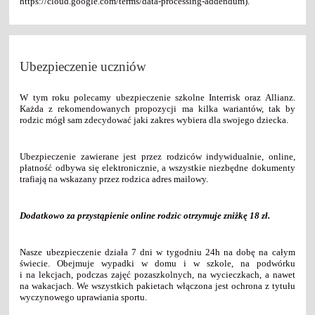
https://cloud.google.com/terms/data-processing-addendum).
Ubezpieczenie uczniów
W tym roku polecamy ubezpieczenie szkolne Interrisk oraz Allianz.
Każda z rekomendowanych propozycji ma kilka wariantów, tak by
rodzic mógł sam zdecydować jaki zakres wybiera dla swojego dziecka.
Ubezpieczenie zawierane jest przez rodziców indywidualnie, online,
płatność odbywa się elektronicznie, a wszystkie niezbędne dokumenty
trafiają na wskazany przez rodzica adres mailowy.
Dodatkowo za przystąpienie online rodzic otrzymuje zniżkę 18 zł.
Nasze ubezpieczenie działa 7 dni w tygodniu 24h na dobę na całym
świecie. Obejmuje wypadki w domu i w szkole, na podwórku
i na lekcjach, podczas zajęć pozaszkolnych, na wycieczkach, a nawet
na wakacjach. We wszystkich pakietach włączona jest ochrona z tytułu
wyczynowego uprawiania sportu.