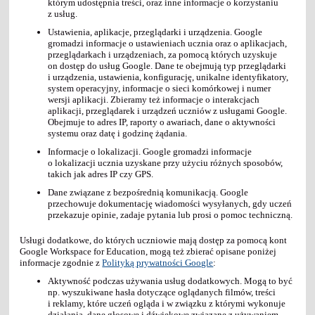
którym udostępnia treści, oraz inne informacje o korzystaniu
z usług.
Ustawienia, aplikacje, przeglądarki i urządzenia. Google
gromadzi informacje o ustawieniach ucznia oraz o aplikacjach,
przeglądarkach i urządzeniach, za pomocą których uzyskuje
on dostęp do usług Google. Dane te obejmują typ przeglądarki
i urządzenia, ustawienia, konfigurację, unikalne identyfikatory,
system operacyjny, informacje o sieci komórkowej i numer
wersji aplikacji. Zbieramy też informacje o interakcjach
aplikacji, przeglądarek i urządzeń uczniów z usługami Google.
Obejmuje to adres IP, raporty o awariach, dane o aktywności
systemu oraz datę i godzinę żądania.
Informacje o lokalizacji. Google gromadzi informacje
o lokalizacji ucznia uzyskane przy użyciu różnych sposobów,
takich jak adres IP czy GPS.
Dane związane z bezpośrednią komunikacją. Google
przechowuje dokumentację wiadomości wysyłanych, gdy uczeń
przekazuje opinie, zadaje pytania lub prosi o pomoc techniczną.
Usługi dodatkowe, do których uczniowie mają dostęp za pomocą kont
Google Workspace for Education, mogą też zbierać opisane poniżej
informacje zgodnie z
Polityką prywatności Google
:
Aktywność podczas używania usług dodatkowych. Mogą to być
np. wyszukiwane hasła dotyczące oglądanych filmów, treści
i reklamy, które uczeń ogląda i w związku z którymi wykonuje
działania, dane głosowe i dźwiękowe związane z używaniem