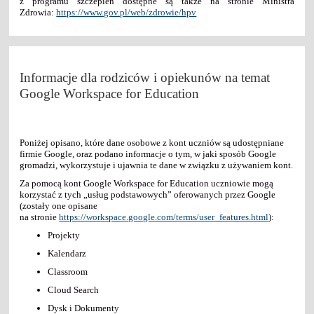
z programu szczepień dostępne są także na stronie Ministra
Zdrowia:
https://www.gov.pl/web/zdrowie/hpv
Informacje dla rodziców i opiekunów na temat
Google Workspace for Education
Poniżej opisano, które dane osobowe z kont uczniów są udostępniane
firmie Google, oraz podano informacje o tym, w jaki sposób Google
gromadzi, wykorzystuje i ujawnia te dane w związku z używaniem kont.
Za pomocą kont Google Workspace for Education uczniowie mogą
korzystać z tych „usług podstawowych” oferowanych przez Google
(zostały one opisane
na stronie
https://workspace.google.com/terms/user_features.html
):
Projekty
Kalendarz
Classroom
Cloud Search
Dysk i Dokumenty