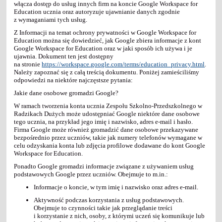
włącza dostęp do usług innych firm na koncie Google Workspace for
Education ucznia oraz autoryzuje ujawnianie danych zgodnie
z wymaganiami tych usług.
Z Informacji na temat ochrony prywatności w Google Workspace for
Education można się dowiedzieć, jak Google zbiera informacje z kont
Google Workspace for Education oraz w jaki sposób ich używa i je
ujawnia. Dokument ten jest dostępny
na stronie
https://workspace.google.com/terms/education_privacy.html
.
Należy zapoznać się z całą treścią dokumentu. Poniżej zamieściliśmy
odpowiedzi na niektóre najczęstsze pytania:
Jakie dane osobowe gromadzi Google?
W ramach tworzenia konta ucznia Zespołu Szkolno-Przedszkolnego w
Radzikach Dużych może udostępniać Google niektóre dane osobowe
tego ucznia, na przykład jego imię i nazwisko, adres e-mail i hasło.
Firma Google może również gromadzić dane osobowe przekazywane
bezpośrednio przez uczniów, takie jak numery telefonów wymagane w
celu odzyskania konta lub zdjęcia profilowe dodawane do kont Google
Workspace for Education.
Ponadto Google gromadzi informacje związane z używaniem usług
podstawowych Google przez uczniów. Obejmuje to m.in.:
Informacje o koncie, w tym imię i nazwisko oraz adres e-mail.
Aktywność podczas korzystania z usług podstawowych.
Obejmuje to czynności takie jak przeglądanie treści
i korzystanie z nich, osoby, z którymi uczeń się komunikuje lub