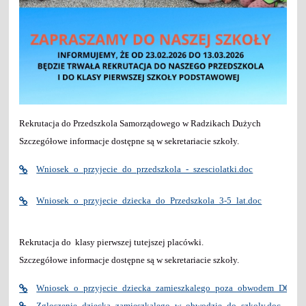
Rekrutacja do Przedszkola Samorządowego w Radzikach Dużych
Szczegółowe informacje dostępne są w sekretariacie szkoły.
Wniosek_o_przyjecie_do_przedszkola_-_szesciolatki.doc
Wniosek_o_przyjecie_dziecka_do_Przedszkola_3-5_lat.doc
Rekrutacja do klasy pierwszej tutejszej placówki.
Szczegółowe informacje dostępne są w sekretariacie szkoły.
Wniosek_o_przyjecie_dziecka_zamieszkalego_poza_obwodem_DO_K
Zgloszenie_dziecka_zamieszkalego_w_obwodzie_do_szkoly.doc