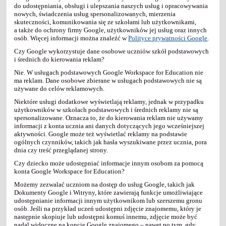
do udostępniania, obsługi i ulepszania naszych usług i opracowywania
nowych, świadczenia usług spersonalizowanych, mierzenia
skuteczności, komunikowania się ze szkołami lub użytkownikami,
a także do ochrony firmy Google, użytkowników jej usług oraz innych
osób. Więcej informacji można znaleźć w
Polityce prywatności Google
.
Czy Google wykorzystuje dane osobowe uczniów szkół podstawowych
i średnich do kierowania reklam?
Nie. W usługach podstawowych Google Workspace for Education nie
ma reklam. Dane osobowe zbierane w usługach podstawowych nie są
używane do celów reklamowych.
Niektóre usługi dodatkowe wyświetlają reklamy, jednak w przypadku
użytkowników w szkołach podstawowych i średnich reklamy nie są
spersonalizowane. Oznacza to, że do kierowania reklam nie używamy
informacji z konta ucznia ani danych dotyczących jego wcześniejszej
aktywności. Google może też wyświetlać reklamy na podstawie
ogólnych czynników, takich jak hasła wyszukiwane przez ucznia, pora
dnia czy treść przeglądanej strony.
Czy dziecko może udostępniać informacje innym osobom za pomocą
konta Google Workspace for Education?
Możemy zezwalać uczniom na dostęp do usług Google, takich jak
Dokumenty Google i Witryny, które zawierają funkcje umożliwiające
udostępnianie informacji innym użytkownikom lub szerszemu gronu
osób. Jeśli na przykład uczeń udostępni zdjęcie znajomemu, który je
następnie skopiuje lub udostępni komuś innemu, zdjęcie może być
nadal widoczne na koncie Google znajomego – nawet po tym, gdy