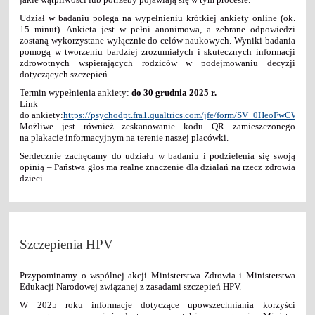
Udział w badaniu polega na wypełnieniu krótkiej ankiety online (ok.
15 minut). Ankieta jest w pełni anonimowa, a zebrane odpowiedzi
zostaną wykorzystane wyłącznie do celów naukowych. Wyniki badania
pomogą w tworzeniu bardziej zrozumiałych i skutecznych informacji
zdrowotnych wspierających rodziców w podejmowaniu decyzji
dotyczących szczepień.
Termin wypełnienia ankiety:
do 30 grudnia 2025 r.
Link
do ankiety:
https://psychodpt.fra1.qualtrics.com/jfe/form/SV_0HeoFwCWh
Możliwe jest również zeskanowanie kodu QR zamieszczonego
na plakacie informacyjnym na terenie naszej placówki.
Serdecznie zachęcamy do udziału w badaniu i podzielenia się swoją
opinią – Państwa głos ma realne znaczenie dla działań na rzecz zdrowia
dzieci.
Szczepienia HPV
Przypominamy o wspólnej akcji Ministerstwa Zdrowia i Ministerstwa
Edukacji Narodowej związanej z zasadami szczepień HPV.
W 2025 roku informacje dotyczące upowszechniania korzyści