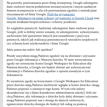
Na potrzeby przetwarzania przez firmę zewnętrzną: Google udostępnia
dane osobowe innym podmiotom stowarzyszonym i innym zaufanym
firmom zewnętrznym w celu ich przetwarzania zgodnie z instrukcjami
otrzymanymi od firmy Google,
Polityką prywatności
Google
,
Informacją na temat ochrony prywatności w Google Cloud
oraz
innymi środkami bezpieczeństwa i ochrony poufności.
Ze względów prawnych: będziemy udostępniać dane osobowe poza
Google, jeśli w dobrej wierze uznamy, że udostępnienie, wykorzystanie,
zachowanie lub ujawnienie danych jest uzasadnione z przyczyn
prawnych, takich jak realizacja prawomocnych wniosków urzędowych
czy ochrona kont użytkowników i firmy Google.
Jakie prawa ma rodzic lub opiekun?
Przede wszystkim mogą Państwo zgodzić się na zbieranie i używanie
przez Google informacji o Waszym dziecku. W razie niewyrażenia
zgody nie utworzymy konta Google Workspace for Education dla
Państwa dziecka, a Google nie będzie zbierać ani wykorzystywać
informacji o Państwa dziecku zgodnie z opisem zawartym w tym
dokumencie.
Po wyrażeniu zgody na korzystanie z Google Workspace for Education
przez dziecko mają Państwo możliwość wglądu w konto dziecka i mogą
Państwo poprosić o usunięcie tego konta. W tym celu należy
skontaktować się z [dane kontaktowe administratora szkoły]. Jeśli nie
chcą Państwo, aby informacje o dziecku były dalej zbierane i używane,
mogą Państwo poprosić nas o dostęp do danych osobowych,
ograniczenie dziecku dostępu do funkcji lub usług za pomocą