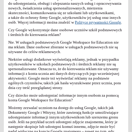
do udostępniania, obsługi i ulepszania naszych usług i opracowywania
nowych, świadczenia usług spersonalizowanych, mierzenia
skuteczności, komunikowania się ze szkołami lub użytkownikami,
a także do ochrony firmy Google, użytkowników jej usług oraz innych
osób. Więcej informacji można znaleźć w
Polityce prywatności Google
.
Czy Google wykorzystuje dane osobowe uczniów szkół podstawowych
i średnich do kierowania reklam?
Nie. W usługach podstawowych Google Workspace for Education nie
ma reklam. Dane osobowe zbierane w usługach podstawowych nie są
używane do celów reklamowych.
Niektóre usługi dodatkowe wyświetlają reklamy, jednak w przypadku
użytkowników w szkołach podstawowych i średnich reklamy nie są
spersonalizowane. Oznacza to, że do kierowania reklam nie używamy
informacji z konta ucznia ani danych dotyczących jego wcześniejszej
aktywności. Google może też wyświetlać reklamy na podstawie
ogólnych czynników, takich jak hasła wyszukiwane przez ucznia, pora
dnia czy treść przeglądanej strony.
Czy dziecko może udostępniać informacje innym osobom za pomocą
konta Google Workspace for Education?
Możemy zezwalać uczniom na dostęp do usług Google, takich jak
Dokumenty Google i Witryny, które zawierają funkcje umożliwiające
udostępnianie informacji innym użytkownikom lub szerszemu gronu
osób. Jeśli na przykład uczeń udostępni zdjęcie znajomemu, który je
następnie skopiuje lub udostępni komuś innemu, zdjęcie może być
nadal widoczne na koncie Google znajomego – nawet po tym, gdy