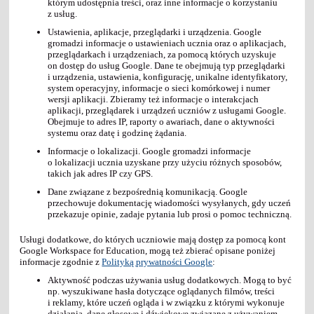
którym udostępnia treści, oraz inne informacje o korzystaniu
z usług.
Ustawienia, aplikacje, przeglądarki i urządzenia. Google
gromadzi informacje o ustawieniach ucznia oraz o aplikacjach,
przeglądarkach i urządzeniach, za pomocą których uzyskuje
on dostęp do usług Google. Dane te obejmują typ przeglądarki
i urządzenia, ustawienia, konfigurację, unikalne identyfikatory,
system operacyjny, informacje o sieci komórkowej i numer
wersji aplikacji. Zbieramy też informacje o interakcjach
aplikacji, przeglądarek i urządzeń uczniów z usługami Google.
Obejmuje to adres IP, raporty o awariach, dane o aktywności
systemu oraz datę i godzinę żądania.
Informacje o lokalizacji. Google gromadzi informacje
o lokalizacji ucznia uzyskane przy użyciu różnych sposobów,
takich jak adres IP czy GPS.
Dane związane z bezpośrednią komunikacją. Google
przechowuje dokumentację wiadomości wysyłanych, gdy uczeń
przekazuje opinie, zadaje pytania lub prosi o pomoc techniczną.
Usługi dodatkowe, do których uczniowie mają dostęp za pomocą kont
Google Workspace for Education, mogą też zbierać opisane poniżej
informacje zgodnie z
Polityką prywatności Google
:
Aktywność podczas używania usług dodatkowych. Mogą to być
np. wyszukiwane hasła dotyczące oglądanych filmów, treści
i reklamy, które uczeń ogląda i w związku z którymi wykonuje
działania, dane głosowe i dźwiękowe związane z używaniem