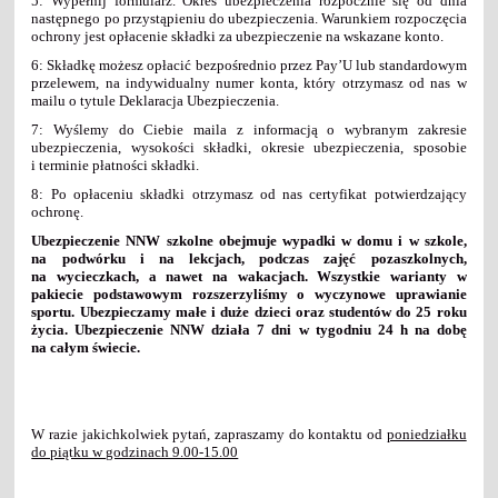
5: Wypełnij formularz. Okres ubezpieczenia rozpocznie się od dnia
następnego po przystąpieniu do ubezpieczenia. Warunkiem rozpoczęcia
ochrony jest opłacenie składki za ubezpieczenie na wskazane konto.
6: Składkę możesz opłacić bezpośrednio przez Pay’U lub standardowym
przelewem, na indywidualny numer konta, który otrzymasz od nas w
mailu o tytule Deklaracja Ubezpieczenia.
7: Wyślemy do Ciebie maila z informacją o wybranym zakresie
ubezpieczenia, wysokości składki, okresie ubezpieczenia, sposobie
i terminie płatności składki.
8: Po opłaceniu składki otrzymasz od nas certyfikat potwierdzający
ochronę.
Ubezpieczenie NNW szkolne obejmuje wypadki w domu i w szkole,
na podwórku i na lekcjach, podczas zajęć pozaszkolnych,
na wycieczkach, a nawet na wakacjach. Wszystkie warianty w
pakiecie podstawowym rozszerzyliśmy o wyczynowe uprawianie
sportu. Ubezpieczamy małe i duże dzieci oraz studentów do 25 roku
życia. Ubezpieczenie NNW działa 7 dni w tygodniu 24 h na dobę
na całym świecie.
W razie jakichkolwiek pytań, zapraszamy do kontaktu od
poniedziałku
do piątku w godzinach 9.00-15.00