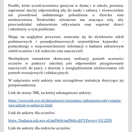
Posiłki, które uczeń/uczennica spożywa w domu i w szkole, powinny
zapewniać mu/jej odpowiednią siłę do nauki i zabawy i równocześnie
nie powodować nadmiernego pobudzenia u dziecka oraz
niedożywienia. Środowisko oświatowe ma znacząca rolę, aby
przeciwdziałać zaburzeniom odżywiania oraz wspierać dzieci
i młodzieży w tym problemie.
Mając na względzie powyższe, zwracamy się do dyrektorów szkół
podstawowych i ponadpodstawowych województwa kujawsko –
pomorskiego o rozpowszechnienie informacji o badaniu ankietowym
wśród uczniów i ich rodziców oraz nauczycieli.
Niezbędnym warunkiem skutecznej realizacji potrzeb uczennici
uczniów w praktyce szkolnej jest odpowiednie przygotowanie
nauczycieli do pracy z dziećmi z uwzględnieniem zróżnicowania ich
potrzeb rozwojowych i edukacyjnych.
W załączeniu wzór ankiety oraz szczegółowe instrukcje dotyczące jej
przeprowadzenia.
Link do strony NIK, na której udostępniono ankiety:
https://www.nik.gov.pl/aktualnosci/zrozumiec-zaburzenia-odzywiania-
wez-udzial-w-ankiecie.html
Link do ankiety dla uczniów:
https://badania.nik.gov.pl/mrIWeb/mrIWeb.dll?I.Project=UCZEN
Link do ankiety dla rodziców uczniów: