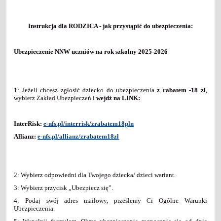
Instrukcja dla RODZICA - jak przystąpić do ubezpieczenia:
Ubezpieczenie NNW uczniów na rok szkolny 2025-2026
1: Jeżeli chcesz zgłosić dziecko do ubezpieczenia
z rabatem -18 zł
,
wybierz Zakład Ubezpieczeń i
wejdź na LINK:
InterRisk:
e-nfs.pl/interrisk/zrabatem18pln
Allianz:
e-nfs.pl/allianz/zrabatem18zl
2: Wybierz odpowiedni dla Twojego dziecka/ dzieci wariant.
3: Wybierz przycisk „Ubezpiecz się”.
4: Podaj swój adres mailowy, prześlemy Ci Ogólne Warunki
Ubezpieczenia.