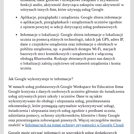
funkcji audio, aktywność dotycząca zakupów oraz aktywność w
witrynach innych firm, które używają usług Google.
Aplikacje, przeglądarki i urządzenia. Google zbiera informacje
o aplikacjach, przeglądarkach i urządzeniach uczniów zgodnie
z opisem powyżej w sekcji dotyczącej usług podstawowych.
Informacje o lokalizacji. Google zbiera informacje o lokalizacji
ucznia za pomocą różnych technologii, takich jak GPS, adres IP,
dane z czujników urządzenia oraz informacje o obiektach w
pobliżu urządzenia, np. o punktach dostępu Wi-Fi, stacjach
bazowych sieci komórkowych i urządzeniach z włączoną
obsługą Bluetootha. Rodzaje zbieranych przez nas danych
o lokalizacji zależą częściowo od ustawień urządzenia i konta
ucznia.
Jak Google wykorzystuje te informacje?
W ramach usług podstawowych Google Workspace for Education firma
Google korzysta z danych osobowych uczniów głównie do świadczenia
usług używanych przez szkoły i uczniów. Dane te są także
wykorzystywane do obsługi i ulepszania usług, przedstawiania
rekomendacji, które pomagają optymalnie wykorzystywać usługi,
świadczenia i ulepszania innych usług zgodnie z prośbami ucznia,
udzielania pomocy, ochrony użytkowników, klientów i firmy Google
oraz przestrzegania zobowiązań prawnych. Więcej szczegółów można
znaleźć w
Informacjach na temat ochrony prywatności w Google Cloud
.
Google może używać informacji ze wszystkich usług dodatkowych