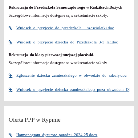
Rekrutacja do Przedszkola Samorządowego w Radzikach Dużych
Szczegółowe informacje dostępne są w sekretariacie szkoły.
Wniosek_o_przyjecie_do_przedszkola_-_szesciolatki.doc
Wniosek_o_przyjecie_dziecka_do_Przedszkola_3-5_lat.doc
Rekrutacja do klasy pierwszej tutejszej placówki.
Szczegółowe informacje dostępne są w sekretariacie szkoły.
Zgloszenie_dziecka_zamieszkalego_w_obwodzie_do_szkoly.doc
Wniosek_o_przyjecie_dziecka_zamieszkalego_poza_obwodem_DO_K
Oferta PPP w Rypinie
Harmonogram_dyzurow_poradni_2024-25.docx