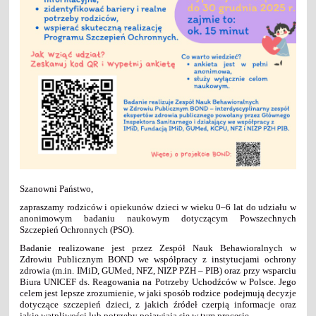
Szanowni Państwo,
zapraszamy rodziców i opiekunów dzieci w wieku 0–6 lat do udziału w
anonimowym badaniu naukowym dotyczącym Powszechnych
Szczepień Ochronnych (PSO).
Badanie realizowane jest przez Zespół Nauk Behawioralnych w
Zdrowiu Publicznym BOND we współpracy z instytucjami ochrony
zdrowia (m.in. IMiD, GUMed, NFZ, NIZP PZH – PIB) oraz przy wsparciu
Biura UNICEF ds. Reagowania na Potrzeby Uchodźców w Polsce. Jego
celem jest lepsze zrozumienie, w jaki sposób rodzice podejmują decyzje
dotyczące szczepień dzieci, z jakich źródeł czerpią informacje oraz
jakie wątpliwości lub potrzeby pojawiają się w tym procesie.