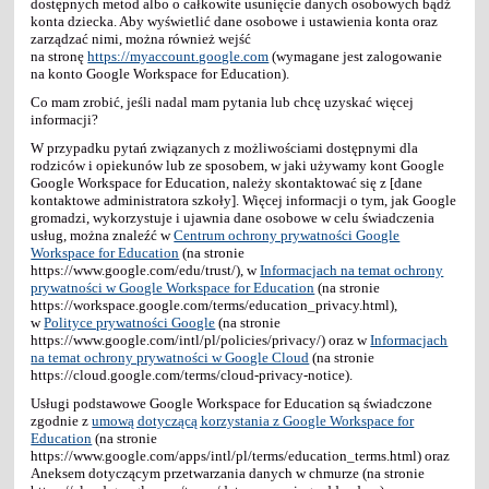
dostępnych metod albo o całkowite usunięcie danych osobowych bądź
konta dziecka. Aby wyświetlić dane osobowe i ustawienia konta oraz
zarządzać nimi, można również wejść
na stronę
https://myaccount.google.com
(wymagane jest zalogowanie
na konto Google Workspace for Education).
Co mam zrobić, jeśli nadal mam pytania lub chcę uzyskać więcej
informacji?
W przypadku pytań związanych z możliwościami dostępnymi dla
rodziców i opiekunów lub ze sposobem, w jaki używamy kont Google
Google Workspace for Education, należy skontaktować się z [dane
kontaktowe administratora szkoły]. Więcej informacji o tym, jak Google
gromadzi, wykorzystuje i ujawnia dane osobowe w celu świadczenia
usług, można znaleźć w
Centrum ochrony prywatności Google
Workspace for Education
(na stronie
https://www.google.com/edu/trust/), w
Informacjach na temat ochrony
prywatności w Google Workspace for Education
(na stronie
https://workspace.google.com/terms/education_privacy.html),
w
Polityce prywatności Google
(na stronie
https://www.google.com/intl/pl/policies/privacy/) oraz w
Informacjach
na temat ochrony prywatności w Google Cloud
(na stronie
https://cloud.google.com/terms/cloud-privacy-notice).
Usługi podstawowe Google Workspace for Education są świadczone
zgodnie z
umową dotyczącą korzystania z Google Workspace for
Education
(na stronie
https://www.google.com/apps/intl/pl/terms/education_terms.html) oraz
Aneksem dotyczącym przetwarzania danych w chmurze (na stronie