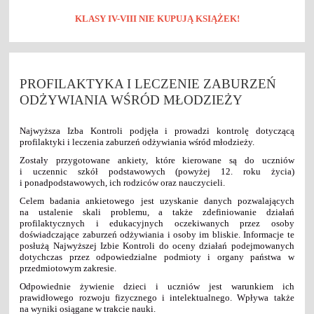
KLASY IV-VIII NIE KUPUJĄ KSIĄŻEK!
PROFILAKTYKA I LECZENIE ZABURZEŃ
ODŻYWIANIA WŚRÓD MŁODZIEŻY
Najwyższa Izba Kontroli podjęła i prowadzi kontrolę dotyczącą
profilaktyki i leczenia zaburzeń odżywiania wśród młodzieży.
Zostały przygotowane ankiety, które kierowane są do uczniów
i uczennic szkół podstawowych (powyżej 12. roku życia)
i ponadpodstawowych, ich rodziców oraz nauczycieli.
Celem badania ankietowego jest uzyskanie danych pozwalających
na ustalenie skali problemu, a także zdefiniowanie działań
profilaktycznych i edukacyjnych oczekiwanych przez osoby
doświadczające zaburzeń odżywiania i osoby im bliskie. Informacje te
posłużą Najwyższej Izbie Kontroli do oceny działań podejmowanych
dotychczas przez odpowiedzialne podmioty i organy państwa w
przedmiotowym zakresie.
Odpowiednie żywienie dzieci i uczniów jest warunkiem ich
prawidłowego rozwoju fizycznego i intelektualnego. Wpływa także
na wyniki osiągane w trakcie nauki.