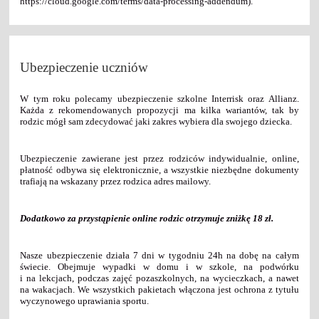
https://cloud.google.com/terms/data-processing-addendum).
Ubezpieczenie uczniów
W tym roku polecamy ubezpieczenie szkolne Interrisk oraz Allianz.
Każda z rekomendowanych propozycji ma kilka wariantów, tak by
rodzic mógł sam zdecydować jaki zakres wybiera dla swojego dziecka.
Ubezpieczenie zawierane jest przez rodziców indywidualnie, online,
płatność odbywa się elektronicznie, a wszystkie niezbędne dokumenty
trafiają na wskazany przez rodzica adres mailowy.
Dodatkowo za przystąpienie online rodzic otrzymuje zniżkę 18 zł.
Nasze ubezpieczenie działa 7 dni w tygodniu 24h na dobę na całym
świecie. Obejmuje wypadki w domu i w szkole, na podwórku
i na lekcjach, podczas zajęć pozaszkolnych, na wycieczkach, a nawet
na wakacjach. We wszystkich pakietach włączona jest ochrona z tytułu
wyczynowego uprawiania sportu.