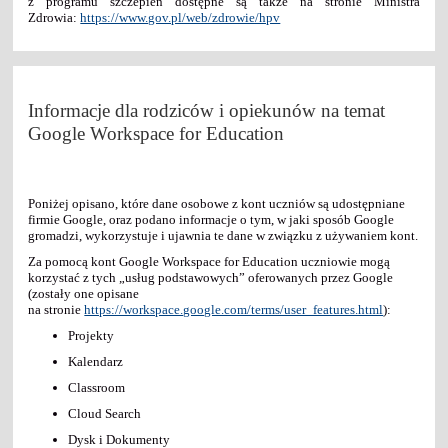
z programu szczepień dostępne są także na stronie Ministra
Zdrowia:
https://www.gov.pl/web/zdrowie/hpv
Informacje dla rodziców i opiekunów na temat
Google Workspace for Education
Poniżej opisano, które dane osobowe z kont uczniów są udostępniane
firmie Google, oraz podano informacje o tym, w jaki sposób Google
gromadzi, wykorzystuje i ujawnia te dane w związku z używaniem kont.
Za pomocą kont Google Workspace for Education uczniowie mogą
korzystać z tych „usług podstawowych” oferowanych przez Google
(zostały one opisane
na stronie
https://workspace.google.com/terms/user_features.html
):
Projekty
Kalendarz
Classroom
Cloud Search
Dysk i Dokumenty