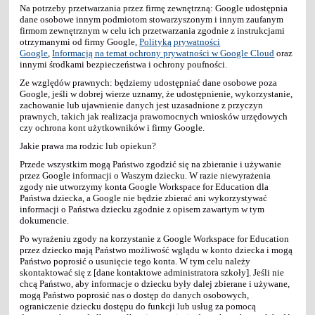
Na potrzeby przetwarzania przez firmę zewnętrzną: Google udostępnia
dane osobowe innym podmiotom stowarzyszonym i innym zaufanym
firmom zewnętrznym w celu ich przetwarzania zgodnie z instrukcjami
otrzymanymi od firmy Google,
Polityką prywatności
Google
,
Informacją na temat ochrony prywatności w Google Cloud
oraz
innymi środkami bezpieczeństwa i ochrony poufności.
Ze względów prawnych: będziemy udostępniać dane osobowe poza
Google, jeśli w dobrej wierze uznamy, że udostępnienie, wykorzystanie,
zachowanie lub ujawnienie danych jest uzasadnione z przyczyn
prawnych, takich jak realizacja prawomocnych wniosków urzędowych
czy ochrona kont użytkowników i firmy Google.
Jakie prawa ma rodzic lub opiekun?
Przede wszystkim mogą Państwo zgodzić się na zbieranie i używanie
przez Google informacji o Waszym dziecku. W razie niewyrażenia
zgody nie utworzymy konta Google Workspace for Education dla
Państwa dziecka, a Google nie będzie zbierać ani wykorzystywać
informacji o Państwa dziecku zgodnie z opisem zawartym w tym
dokumencie.
Po wyrażeniu zgody na korzystanie z Google Workspace for Education
przez dziecko mają Państwo możliwość wglądu w konto dziecka i mogą
Państwo poprosić o usunięcie tego konta. W tym celu należy
skontaktować się z [dane kontaktowe administratora szkoły]. Jeśli nie
chcą Państwo, aby informacje o dziecku były dalej zbierane i używane,
mogą Państwo poprosić nas o dostęp do danych osobowych,
ograniczenie dziecku dostępu do funkcji lub usług za pomocą