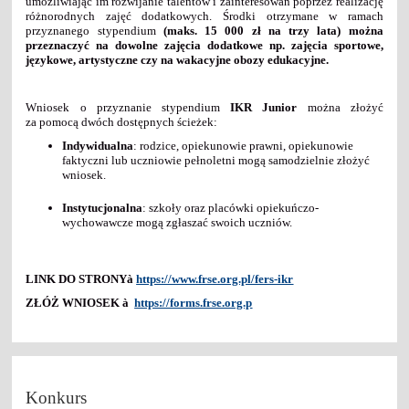
umożliwiając im rozwijanie talentów i zainteresowań poprzez realizację
różnorodnych zajęć dodatkowych. Środki otrzymane w ramach
przyznanego stypendium
(maks. 15 000 zł na trzy lata) można
przeznaczyć na dowolne zajęcia dodatkowe np. zajęcia sportowe,
językowe, artystyczne czy na wakacyjne obozy edukacyjne.
Wniosek o przyznanie stypendium
IKR Junior
można złożyć
za pomocą dwóch dostępnych ścieżek:
Indywidualna
: rodzice, opiekunowie prawni, opiekunowie
faktyczni lub uczniowie pełnoletni mogą samodzielnie złożyć
wniosek.
Instytucjonalna
: szkoły oraz placówki opiekuńczo-
wychowawcze mogą zgłaszać swoich uczniów.
LINK DO STRONY
à
https://www.frse.org.pl/fers-ikr
ZŁÓŻ WNIOSEK
à
https://forms.frse.org.p
Konkurs