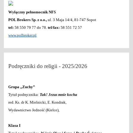
Wyłączny pełnomocnik NFS
POL Brokers Sp. z o.o.,
ul. 3 Maja 14/4, 81-747 Sopot
tel:
58 550 79 77 do 78.
tel/fax:
58 551 72 57
www.polbroker.pl
Podręczniki do religii - 2025/2026
Grupa „Zuchy”
Tytuł podręcznika:
Tak! Jezus mnie kocha
red. Ks. dr K. Mielnicki, E. Kondrak,
Wydawnictwo Jedność (Kielce),
Klasa I