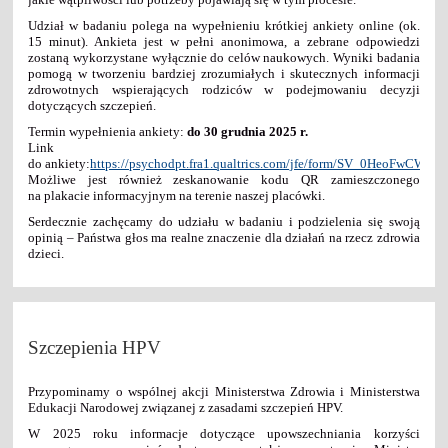
Udział w badaniu polega na wypełnieniu krótkiej ankiety online (ok.
15 minut). Ankieta jest w pełni anonimowa, a zebrane odpowiedzi
zostaną wykorzystane wyłącznie do celów naukowych. Wyniki badania
pomogą w tworzeniu bardziej zrozumiałych i skutecznych informacji
zdrowotnych wspierających rodziców w podejmowaniu decyzji
dotyczących szczepień.
Termin wypełnienia ankiety:
do 30 grudnia 2025 r.
Link
do ankiety:
https://psychodpt.fra1.qualtrics.com/jfe/form/SV_0HeoFwCWh
Możliwe jest również zeskanowanie kodu QR zamieszczonego
na plakacie informacyjnym na terenie naszej placówki.
Serdecznie zachęcamy do udziału w badaniu i podzielenia się swoją
opinią – Państwa głos ma realne znaczenie dla działań na rzecz zdrowia
dzieci.
Szczepienia HPV
Przypominamy o wspólnej akcji Ministerstwa Zdrowia i Ministerstwa
Edukacji Narodowej związanej z zasadami szczepień HPV.
W 2025 roku informacje dotyczące upowszechniania korzyści