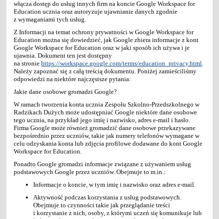
włącza dostęp do usług innych firm na koncie Google Workspace for
Education ucznia oraz autoryzuje ujawnianie danych zgodnie
z wymaganiami tych usług.
Z Informacji na temat ochrony prywatności w Google Workspace for
Education można się dowiedzieć, jak Google zbiera informacje z kont
Google Workspace for Education oraz w jaki sposób ich używa i je
ujawnia. Dokument ten jest dostępny
na stronie
https://workspace.google.com/terms/education_privacy.html
.
Należy zapoznać się z całą treścią dokumentu. Poniżej zamieściliśmy
odpowiedzi na niektóre najczęstsze pytania:
Jakie dane osobowe gromadzi Google?
W ramach tworzenia konta ucznia Zespołu Szkolno-Przedszkolnego w
Radzikach Dużych może udostępniać Google niektóre dane osobowe
tego ucznia, na przykład jego imię i nazwisko, adres e-mail i hasło.
Firma Google może również gromadzić dane osobowe przekazywane
bezpośrednio przez uczniów, takie jak numery telefonów wymagane w
celu odzyskania konta lub zdjęcia profilowe dodawane do kont Google
Workspace for Education.
Ponadto Google gromadzi informacje związane z używaniem usług
podstawowych Google przez uczniów. Obejmuje to m.in.:
Informacje o koncie, w tym imię i nazwisko oraz adres e-mail.
Aktywność podczas korzystania z usług podstawowych.
Obejmuje to czynności takie jak przeglądanie treści
i korzystanie z nich, osoby, z którymi uczeń się komunikuje lub