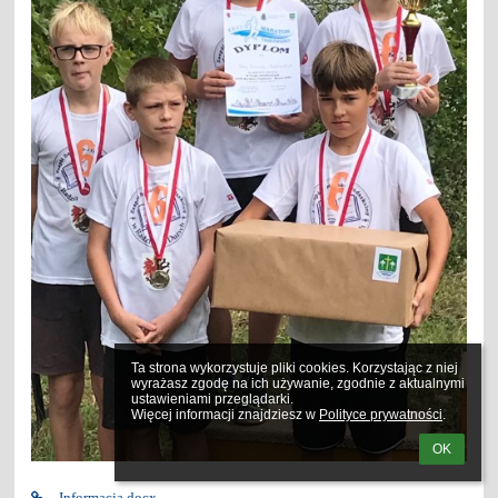
Ta strona wykorzystuje pliki cookies. Korzystając z niej 
wyrażasz zgodę na ich używanie, zgodnie z aktualnymi 
ustawieniami przeglądarki.

Więcej informacji znajdziesz w 
Polityce prywatności
.
OK
Informacja.docx