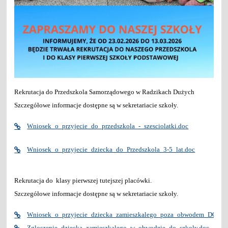
Rekrutacja do Przedszkola Samorządowego w Radzikach Dużych
Szczegółowe informacje dostępne są w sekretariacie szkoły.
Wniosek_o_przyjecie_do_przedszkola_-_szesciolatki.doc
Wniosek_o_przyjecie_dziecka_do_Przedszkola_3-5_lat.doc
Rekrutacja do klasy pierwszej tutejszej placówki.
Szczegółowe informacje dostępne są w sekretariacie szkoły.
Wniosek_o_przyjecie_dziecka_zamieszkalego_poza_obwodem_DO_K
Zgloszenie_dziecka_zamieszkalego_w_obwodzie_do_szkoly.doc