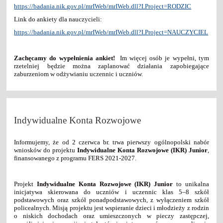
https://badania.nik.gov.pl/mrIWeb/mrIWeb.dll?I.Project=RODZIC
Link do ankiety dla nauczycieli:
https://badania.nik.gov.pl/mrIWeb/mrIWeb.dll?I.Project=NAUCZYCIEL
Zachęcamy do wypełnienia ankiet!
Im więcej osób je wypełni, tym
rzetelniej będzie można zaplanować działania zapobiegające
zaburzeniom w odżywianiu uczennic i uczniów.
Indywidualne Konta Rozwojowe
Informujemy, że od 2 czerwca br. trwa pierwszy ogólnopolski nabór
wniosków do projektu
Indywidualne Konta Rozwojowe (IKR) Junior
,
finansowanego z programu FERS 2021-2027.
Projekt
Indywidualne Konta Rozwojowe (IKR) Junior
to unikalna
inicjatywa skierowana do uczniów i uczennic klas 5–8 szkół
podstawowych oraz szkół ponadpodstawowych, z wyłączeniem szkół
policealnych. Misją projektu jest wspieranie dzieci i młodzieży z rodzin
o niskich dochodach oraz umieszczonych w pieczy zastępczej,