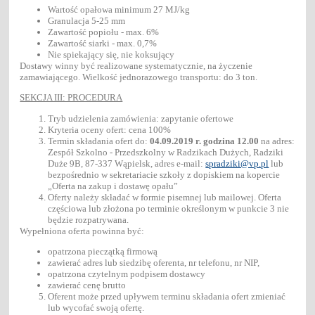
Wartość opałowa minimum 27 MJ/kg
Granulacja 5-25 mm
Zawartość popiołu - max. 6%
Zawartość siarki - max. 0,7%
Nie spiekający się, nie koksujący
Dostawy winny być realizowane systematycznie, na życzenie
zamawiającego. Wielkość jednorazowego transportu: do 3 ton.
SEKCJA III: PROCEDURA
Tryb udzielenia zamówienia: zapytanie ofertowe
Kryteria oceny ofert: cena 100%
Termin składania ofert do:
04
.09.2019 r. godzina 12.00
na adres:
Zespół Szkolno - Przedszkolny w Radzikach Dużych, Radziki
Duże 9B, 87-337 Wąpielsk, adres e-mail:
spradziki@vp.pl
lub
bezpośrednio w sekretariacie szkoły z dopiskiem na kopercie
„Oferta na zakup i dostawę opału”
Oferty należy składać w formie pisemnej lub mailowej. Oferta
częściowa lub złożona po terminie określonym w punkcie 3 nie
będzie rozpatrywana.
Wypełniona oferta powinna być:
opatrzona pieczątką firmową
zawierać adres lub siedzibę oferenta, nr telefonu, nr NIP,
opatrzona czytelnym podpisem dostawcy
zawierać cenę brutto
Oferent może przed upływem terminu składania ofert zmieniać
lub wycofać swoją ofertę.