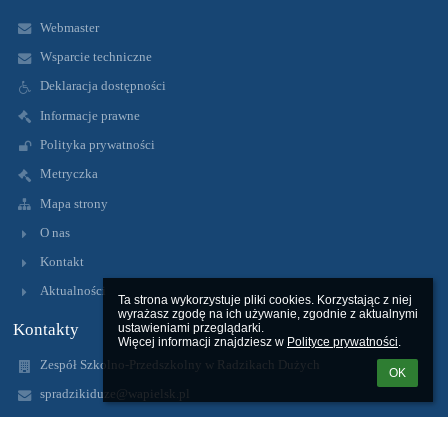
Webmaster
Wsparcie techniczne
Deklaracja dostępności
Informacje prawne
Polityka prywatności
Metryczka
Mapa strony
O nas
Kontakt
Aktualności
Ta strona wykorzystuje pliki cookies. Korzystając z niej 
wyrażasz zgodę na ich używanie, zgodnie z aktualnymi 
Kontakty
ustawieniami przeglądarki.

Więcej informacji znajdziesz w 
Polityce prywatności
.
Zespół Szkolno-Przedszkolny w Radzikach Dużych
OK
spradzikiduze@wapielsk.pl
zspradziki@gmail.com