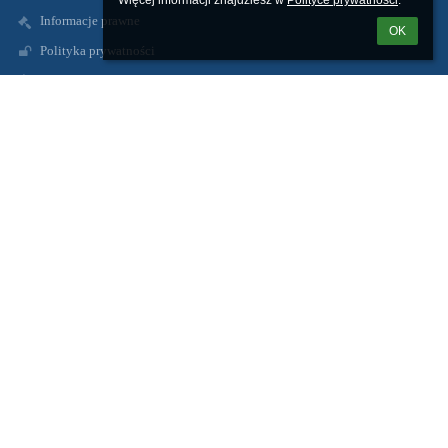
Więcej informacji znajdziesz w 
Polityce prywatności
.
Informacje prawne
OK
Polityka prywatności
Metryczka
Mapa strony
O nas
Kontakt
Aktualności
Kontakty
Zespół Szkolno-Przedszkolny w Radzikach Dużych
spradzikiduze@wapielsk.pl
zspradziki@gmail.com
56 4938231
Radziki Duże
87-337 Wąpielsk
Poland