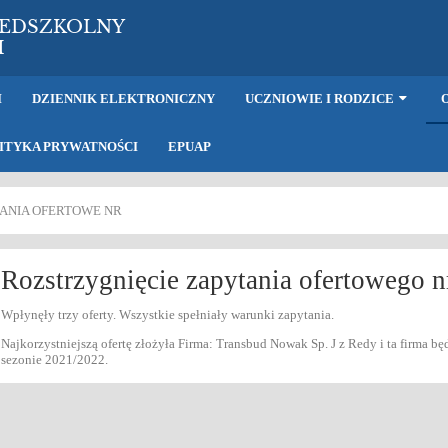
ZEDSZKOLNY
H
I
DZIENNIK ELEKTRONICZNY
UCZNIOWIE I RODZICE
ITYKA PRYWATNOŚCI
EPUAP
ANIA OFERTOWE NR
Rozstrzygnięcie zapytania ofertowego n
Wpłynęły trzy oferty. Wszystkie spełniały warunki zapytania.
Najkorzystniejszą ofertę złożyła Firma: Transbud Nowak Sp. J z Redy i ta firma b
sezonie 2021/2022.