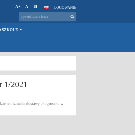
+
-
LOGOWANIE
O SZKOLE
r 1/2021
ędzie realizowała dostawy ekogroszku w