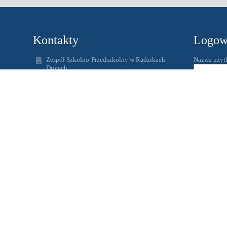
Kontakty
Logow
Zespół Szkolno-Przedszkolny w Radzikach
Nazwa użyt
Dużych
spradzikiduze@wapielsk.pl
Hasło:
zspradziki@gmail.com
56 4938231
Radziki Duże
87-337 Wąpielsk
Zapomniałem
Poland
www.radziki.edupage.org
Adres skrzynki ePUAP: /ZSPRadziki