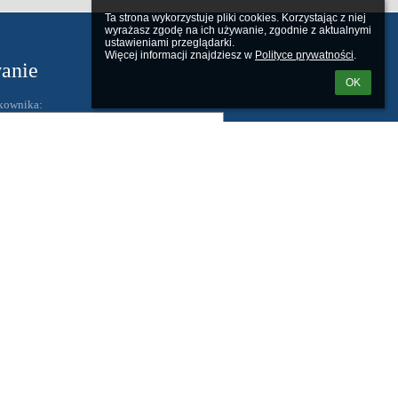
Ta strona wykorzystuje pliki cookies. Korzystając z niej 
wyrażasz zgodę na ich używanie, zgodnie z aktualnymi 
ustawieniami przeglądarki.

Więcej informacji znajdziesz w 
Polityce prywatności
.
anie
OK
kownika:
 loginu lub hasła